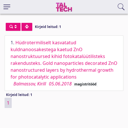
Kirjeid leitud: 1
1.
Hüdrotermiliselt kasvatatud
kuldnanoosakestega kaetud ZnO
nanostruktuursed kihid fotokatalüütilisteks
rakendusteks. Gold nanoparticles decorated ZnO
nanostructured layers by hydrothermal growth
for photocatalytic applications
Balmassov, Kirill
05.06.2018
magistritööd
Kirjeid leitud: 1
1