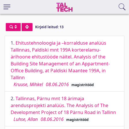
Kirjeid leitud: 13
1.
Ehitustehnoloogia ja –korralduse analüüs
Tallinnas, Paldiski mnt 199A korterelamu-
ärihoone ehitustööde näitel. Analysis of the
Building Site Management of an Appartment-
Office Building, at Paldiski Maantee 199A, in
Tallinn
Kruuse, Mihkel
08.06.2016
magistritööd
2.
Tallinnas, Pärnu mnt 18 ärimaja
arendusprojekti analüüs. The Analysis of The
Development Project of 18 Pärnu Road in Tallinn
Luhse, Allan
08.06.2016
magistritööd