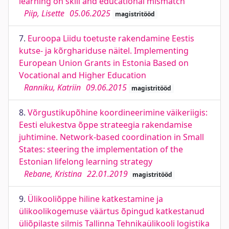
learning on skill and educational mismatch
Piip, Lisette
05.06.2025
magistritööd
7.
Euroopa Liidu toetuste rakendamine Eestis
kutse- ja kõrghariduse näitel. Implementing
European Union Grants in Estonia Based on
Vocational and Higher Education
Ranniku, Katriin
09.06.2015
magistritööd
8.
Võrgustikupõhine koordineerimine väikeriigis:
Eesti elukestva õppe strateegia rakendamise
juhtimine. Network-based coordination in Small
States: steering the implementation of the
Estonian lifelong learning strategy
Rebane, Kristina
22.01.2019
magistritööd
9.
Ülikooliõppe hiline katkestamine ja
ülikoolikogemuse väärtus õpingud katkestanud
üliõpilaste silmis Tallinna Tehnikaülikooli logistika