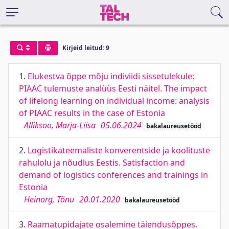
Kirjeid leitud: 9
1.
Elukestva õppe mõju indiviidi sissetulekule:
PIAAC tulemuste analüüs Eesti näitel. The impact
of lifelong learning on individual income: analysis
of PIAAC results in the case of Estonia
Alliksoo, Marja-Liisa
05.06.2024
bakalaureusetööd
2.
Logistikateemaliste konverentside ja koolituste
rahulolu ja nõudlus Eestis. Satisfaction and
demand of logistics conferences and trainings in
Estonia
Heinorg, Tõnu
20.01.2020
bakalaureusetööd
3.
Raamatupidajate osalemine täiendusõppes.