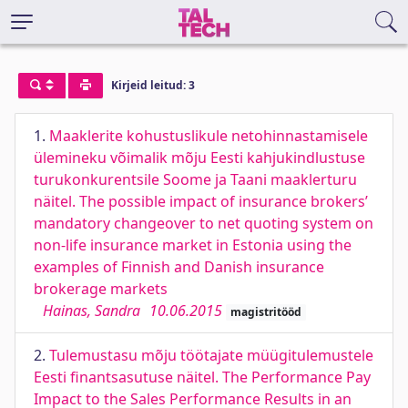
Kirjeid leitud: 3
1.
Maaklerite kohustuslikule netohinnastamisele
ülemineku võimalik mõju Eesti kahjukindlustuse
turukonkurentsile Soome ja Taani maaklerturu
näitel. The possible impact of insurance brokers’
mandatory changeover to net quoting system on
non-life insurance market in Estonia using the
examples of Finnish and Danish insurance
brokerage markets
Hainas, Sandra
10.06.2015
magistritööd
2.
Tulemustasu mõju töötajate müügitulemustele
Eesti finantsasutuse näitel. The Performance Pay
Impact to the Sales Performance Results in an