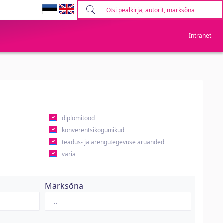
Intranet
diplomitööd
konverentsikogumikud
teadus- ja arengutegevuse aruanded
varia
Märksõna