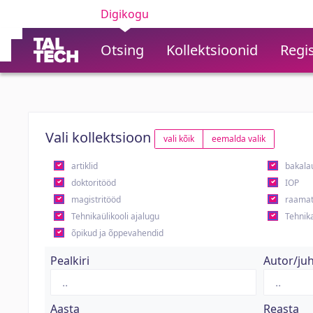
Digikogu
Otsing
Kollektsioonid
Regis
Vali kollektsioon
vali kõik
eemalda valik
artiklid
bakala
doktoritööd
IOP
magistritööd
raamat
Tehnikaülikooli ajalugu
Tehnika
õpikud ja õppevahendid
Pealkiri
Autor/ju
Aasta
Reasta