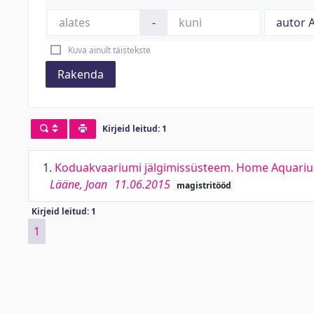
-
Kuva ainult täistekste
Rakenda
Kirjeid leitud: 1
1.
Koduakvaariumi jälgimissüsteem. Home Aquari
Lääne, Joan
11.06.2015
magistritööd
Kirjeid leitud: 1
1