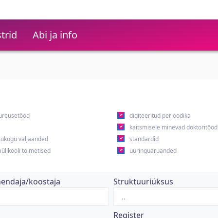
trid
Abi ja info
ureusetööd
digiteeritud perioodika
kaitsmisele minevad doktoritööd
ukogu väljaanded
standardid
ülikooli toimetised
uuringuaruanded
hendaja/koostaja
Struktuuriüksus
Register