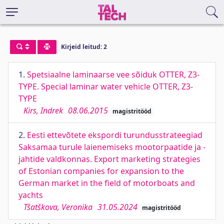
Kirjeid leitud: 2
1.
Spetsiaalne laminaarse vee sõiduk OTTER, Z3-
TYPE. Special laminar water vehicle OTTER, Z3-
TYPE
Kirs, Indrek
08.06.2015
magistritööd
2.
Eesti ettevõtete ekspordi turundusstrateegiad
Saksamaa turule laienemiseks mootorpaatide ja -
jahtide valdkonnas. Export marketing strategies
of Estonian companies for expansion to the
German market in the field of motorboats and
yachts
Tšatškova, Veronika
31.05.2024
magistritööd