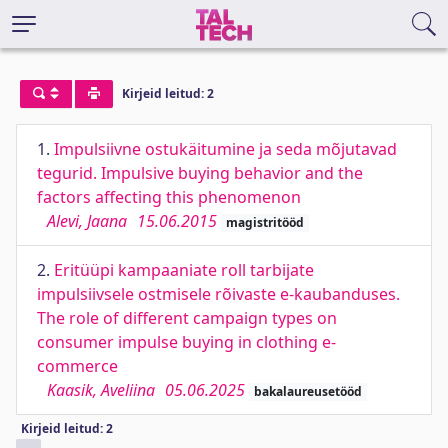
Kirjeid leitud: 2
1.
Impulsiivne ostukäitumine ja seda mõjutavad
tegurid. Impulsive buying behavior and the
factors affecting this phenomenon
Alevi, Jaana
15.06.2015
magistritööd
2.
Eritüüpi kampaaniate roll tarbijate
impulsiivsele ostmisele rõivaste e-kaubanduses.
The role of different campaign types on
consumer impulse buying in clothing e-
commerce
Kaasik, Aveliina
05.06.2025
bakalaureusetööd
Kirjeid leitud: 2