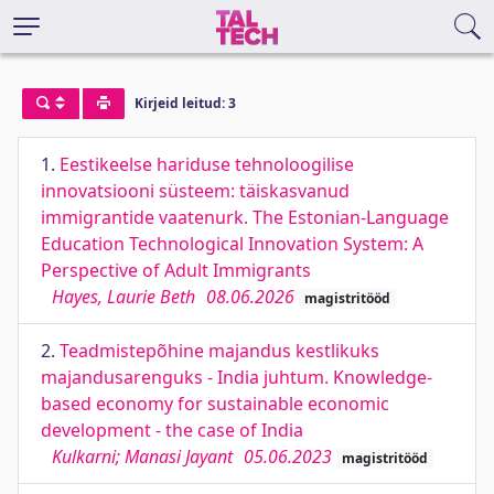
Kirjeid leitud: 3
1.
Eestikeelse hariduse tehnoloogilise
innovatsiooni süsteem: täiskasvanud
immigrantide vaatenurk. The Estonian-Language
Education Technological Innovation System: A
Perspective of Adult Immigrants
Hayes, Laurie Beth
08.06.2026
magistritööd
2.
Teadmistepõhine majandus kestlikuks
majandusarenguks - India juhtum. Knowledge-
based economy for sustainable economic
development - the case of India
Kulkarni; Manasi Jayant
05.06.2023
magistritööd