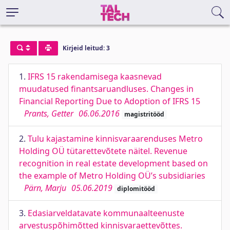
Kirjeid leitud: 3
1.
IFRS 15 rakendamisega kaasnevad
muudatused finantsaruandluses. Changes in
Financial Reporting Due to Adoption of IFRS 15
Prants, Getter
06.06.2016
magistritööd
2.
Tulu kajastamine kinnisvaraarenduses Metro
Holding OÜ tütarettevõtete näitel. Revenue
recognition in real estate development based on
the example of Metro Holding OÜ’s subsidiaries
Pärn, Marju
05.06.2019
diplomitööd
3.
Edasiarveldatavate kommunaalteenuste
arvestuspõhimõtted kinnisvaraettevõttes.