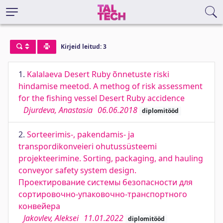
Kirjeid leitud: 3
1.
Kalalaeva Desert Ruby õnnetuste riski
hindamise meetod. A methog of risk assessment
for the fishing vessel Desert Ruby accidence
Djurdeva, Anastasia
06.06.2018
diplomitööd
2.
Sorteerimis-, pakendamis- ja
transpordikonveieri ohutussüsteemi
projekteerimine. Sorting, packaging, and hauling
conveyor safety system design.
Проектирование системы безопасности для
сортировочно-упаковочно-транспортного
конвейера
Jakovlev, Aleksei
11.01.2022
diplomitööd