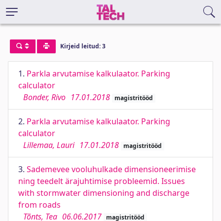
Kirjeid leitud: 3
1.
Parkla arvutamise kalkulaator. Parking
calculator
Bonder, Rivo
17.01.2018
magistritööd
2.
Parkla arvutamise kalkulaator. Parking
calculator
Lillemaa, Lauri
17.01.2018
magistritööd
3.
Sademevee vooluhulkade dimensioneerimise
ning teedelt ärajuhtimise probleemid. Issues
with stormwater dimensioning and discharge
from roads
Tõnts, Tea
06.06.2017
magistritööd