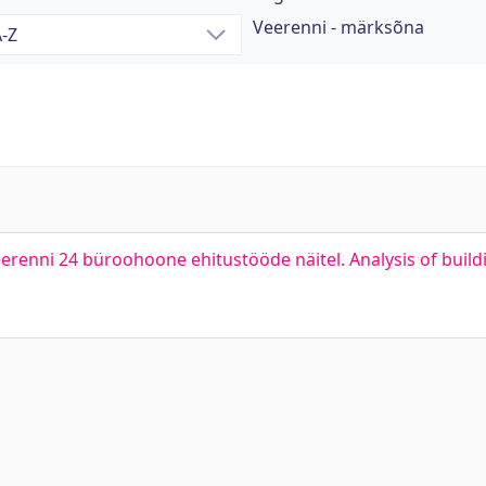
Veerenni - märksõna
eerenni 24 büroohoone ehitustööde näitel. Analysis of bui