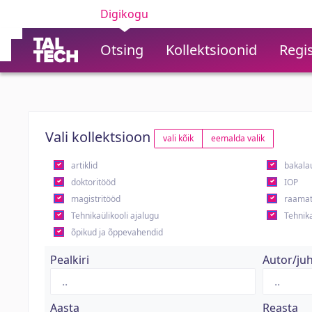
Digikogu
Otsing
Kollektsioonid
Regis
Vali kollektsioon
vali kõik
eemalda valik
artiklid
bakala
doktoritööd
IOP
magistritööd
raamat
Tehnikaülikooli ajalugu
Tehnika
õpikud ja õppevahendid
Pealkiri
Autor/ju
Aasta
Reasta