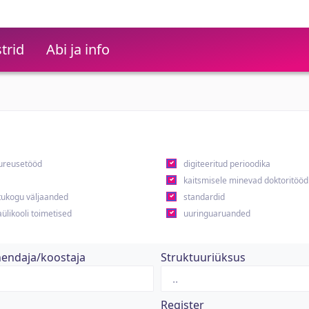
trid
Abi ja info
ureusetööd
digiteeritud perioodika
kaitsmisele minevad doktoritööd
ukogu väljaanded
standardid
ülikooli toimetised
uuringuaruanded
hendaja/koostaja
Struktuuriüksus
Register