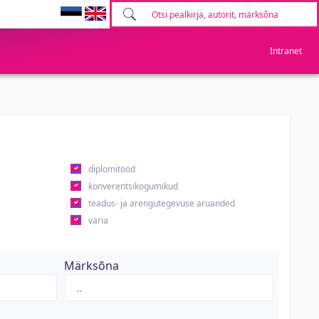
Intranet
diplomitööd
konverentsikogumikud
teadus- ja arengutegevuse aruanded
varia
Märksõna