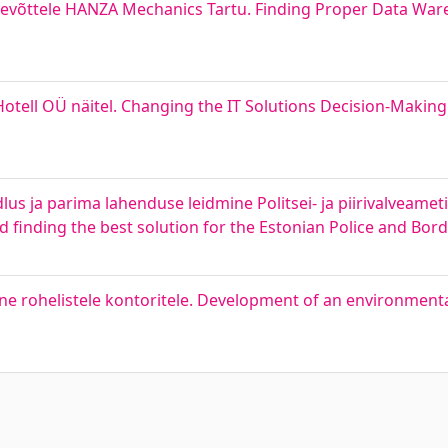
evõttele HANZA Mechanics Tartu. Finding Proper Data Ware
tell OÜ näitel. Changing the IT Solutions Decision-Makin
s ja parima lahenduse leidmine Politsei- ja piirivalveamet
 finding the best solution for the Estonian Police and Bo
 rohelistele kontoritele. Development of an environmenta