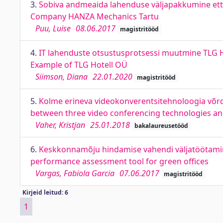
3.
Sobiva andmeaida lahenduse väljapakkumine ett
Company HANZA Mechanics Tartu
Puu, Luise
08.06.2017
magistritööd
4.
IT lahenduste otsustusprotsessi muutmine TLG Ho
Example of TLG Hotell OÜ
Siimson, Diana
22.01.2020
magistritööd
5.
Kolme erineva videokonverentsitehnoloogia võrdlu
between three video conferencing technologies and
Vaher, Kristjan
25.01.2018
bakalaureusetööd
6.
Keskkonnamõju hindamise vahendi väljatöötamine
performance assessment tool for green offices
Vargas, Fabiola Garcia
07.06.2017
magistritööd
Kirjeid leitud: 6
1