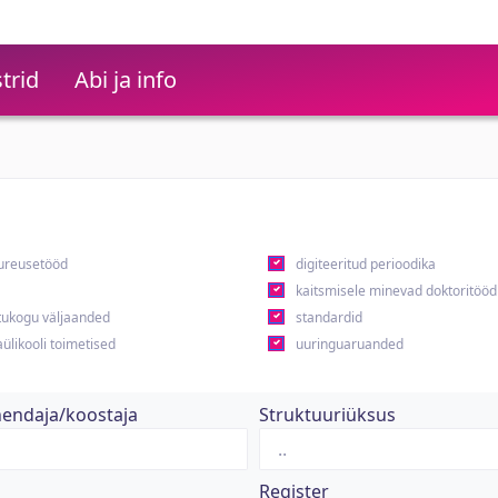
trid
Abi ja info
ureusetööd
digiteeritud perioodika
kaitsmisele minevad doktoritööd
ukogu väljaanded
standardid
ülikooli toimetised
uuringuaruanded
hendaja/koostaja
Struktuuriüksus
Register