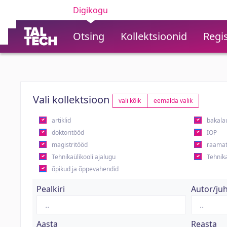
Digikogu
Otsing
Kollektsioonid
Regis
Vali kollektsioon
vali kõik
eemalda valik
artiklid
bakala
doktoritööd
IOP
magistritööd
raamat
Tehnikaülikooli ajalugu
Tehnika
õpikud ja õppevahendid
Pealkiri
Autor/ju
Aasta
Reasta