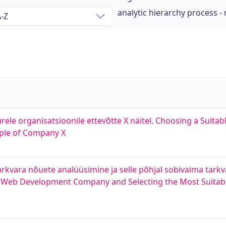
analytic hierarchy process 
ele organisatsioonile ettevõtte X näitel. Choosing a Suitabl
mple of Company X
rkvara nõuete analüüsimine ja selle põhjal sobivaima tarkv
 Web Development Company and Selecting the Most Suitab