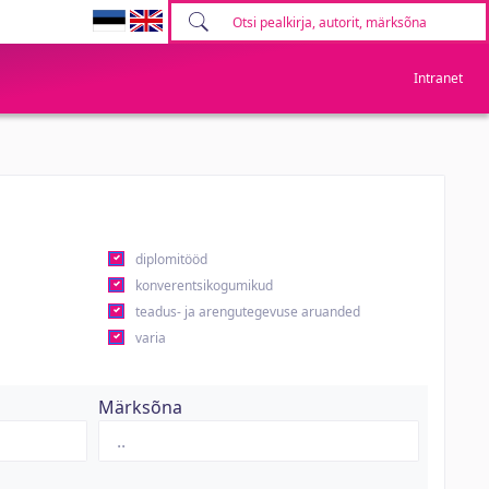
Intranet
diplomitööd
konverentsikogumikud
teadus- ja arengutegevuse aruanded
varia
Märksõna