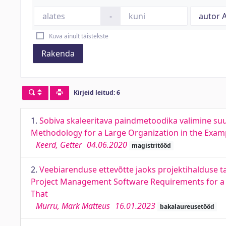
-
Kuva ainult täistekste
Rakenda
Kirjeid leitud: 6
1.
Sobiva skaleeritava paindmetoodika valimine suur
Methodology for a Large Organization in the Exa
Keerd, Getter
04.06.2020
magistritööd
2.
Veebiarenduse ettevõtte jaoks projektihalduse ta
Project Management Software Requirements for a
That
Murru, Mark Matteus
16.01.2023
bakalaureusetööd