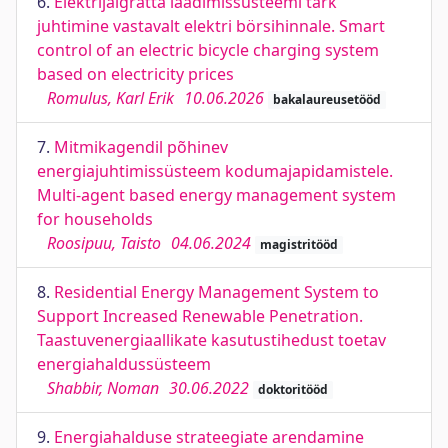
6.
Elektrijalgratta laadimissüsteemi tark
juhtimine vastavalt elektri börsihinnale. Smart
control of an electric bicycle charging system
based on electricity prices
Romulus, Karl Erik
10.06.2026
bakalaureusetööd
7.
Mitmikagendil põhinev
energiajuhtimissüsteem kodumajapidamistele.
Multi-agent based energy management system
for households
Roosipuu, Taisto
04.06.2024
magistritööd
8.
Residential Energy Management System to
Support Increased Renewable Penetration.
Taastuvenergiaallikate kasutustihedust toetav
energiahaldussüsteem
Shabbir, Noman
30.06.2022
doktoritööd
9.
Energiahalduse strateegiate arendamine