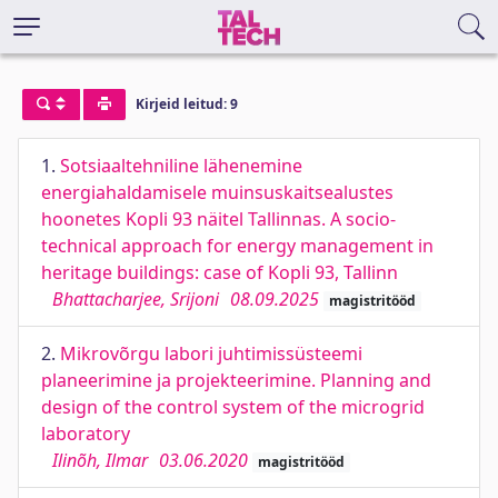
Kirjeid leitud: 9
1.
Sotsiaaltehniline lähenemine
energiahaldamisele muinsuskaitsealustes
hoonetes Kopli 93 näitel Tallinnas. A socio-
technical approach for energy management in
heritage buildings: case of Kopli 93, Tallinn
Bhattacharjee, Srijoni
08.09.2025
magistritööd
2.
Mikrovõrgu labori juhtimissüsteemi
planeerimine ja projekteerimine. Planning and
design of the control system of the microgrid
laboratory
Ilinõh, Ilmar
03.06.2020
magistritööd