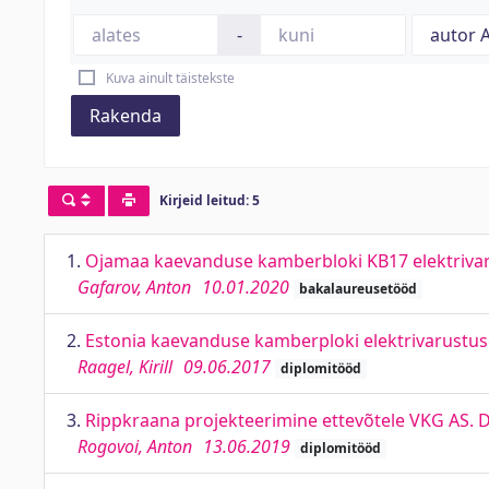
-
Kuva ainult täistekste
Rakenda
Kirjeid leitud: 5
1.
Ojamaa kaevanduse kamberbloki KB17 elektriva
Gafarov, Anton
10.01.2020
bakalaureusetööd
2.
Estonia kaevanduse kamberploki elektrivarustu
Raagel, Kirill
09.06.2017
diplomitööd
3.
Rippkraana projekteerimine ettevõtele VKG AS. 
Rogovoi, Anton
13.06.2019
diplomitööd