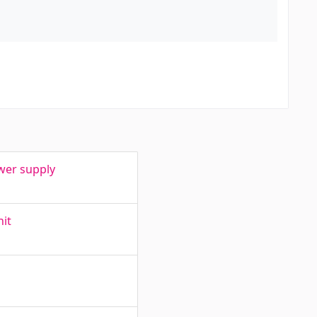
wer supply
it