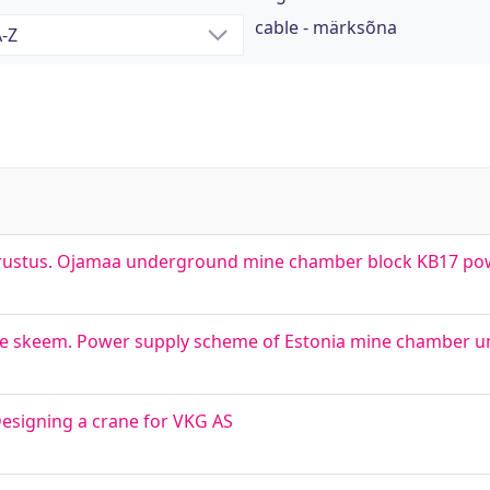
cable - märksõna
rustus. Ojamaa underground mine chamber block KB17 po
se skeem. Power supply scheme of Estonia mine chamber un
Designing a crane for VKG AS