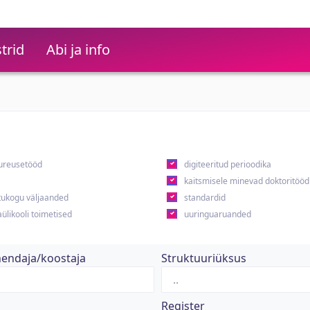
trid
Abi ja info
ureusetööd
digiteeritud perioodika
kaitsmisele minevad doktoritööd
ukogu väljaanded
standardid
ülikooli toimetised
uuringuaruanded
hendaja/koostaja
Struktuuriüksus
Register