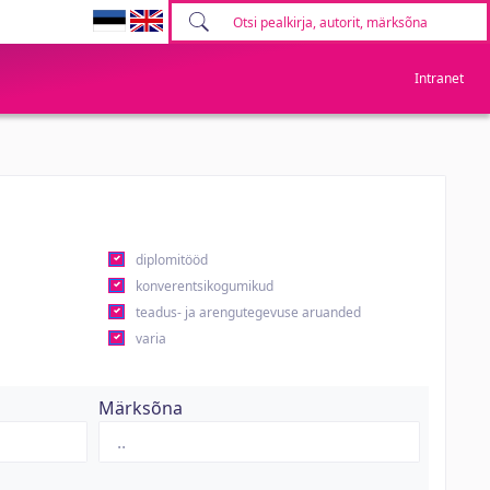
Intranet
diplomitööd
konverentsikogumikud
teadus- ja arengutegevuse aruanded
varia
Märksõna