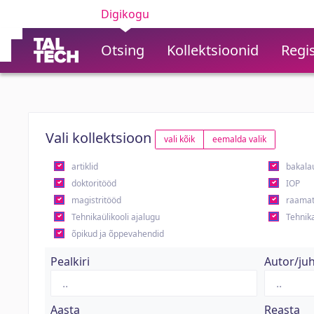
Digikogu
Otsing
Kollektsioonid
Regis
Vali kollektsioon
vali kõik
eemalda valik
artiklid
bakala
doktoritööd
IOP
magistritööd
raamat
Tehnikaülikooli ajalugu
Tehnika
õpikud ja õppevahendid
Pealkiri
Autor/ju
Aasta
Reasta