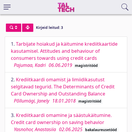
Kirjeid leitud: 3
1.
Tarbijate hoiakud ja käitumine krediitkaartide
kasutamisel. Attitudes and behaviour of
consumers towards using credit cards
Pajumaa, Kadri
06.06.2019
magistritööd
2.
Krediitkaardi omamist ja limiidikasutust
selgitavad tegurid. The Determinants of Credit
Card Ownership and Outstanding Balance
Põllumägi, Janely
18.01.2018
magistritööd
3.
Krediitkaardi omamine ja säästukäitumine.
Credit card ownership on saving behavior
Yasnohor, Anastasiia
02.06.2025
bakalaureusetööd