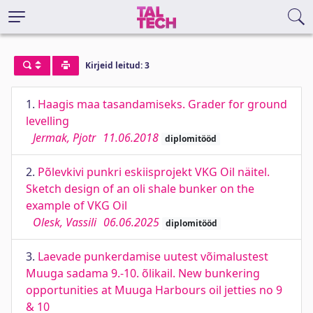
Kirjeid leitud: 3
1.
Haagis maa tasandamiseks. Grader for ground
levelling
Jermak, Pjotr
11.06.2018
diplomitööd
2.
Põlevkivi punkri eskiisprojekt VKG Oil näitel.
Sketch design of an oli shale bunker on the
example of VKG Oil
Olesk, Vassili
06.06.2025
diplomitööd
3.
Laevade punkerdamise uutest võimalustest
Muuga sadama 9.-10. õlikail. New bunkering
opportunities at Muuga Harbours oil jetties no 9
& 10