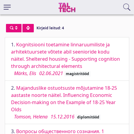
Kirjeid leitud: 4
1.
Kognitsiooni toetamine linnaruumiliste ja
arhitektuursete võtete abil seenioride kodu
näitel. Sheltered housing - Supporting cognition
through architectural elements
Märks, Elis
02.06.2021
magistritööd
2.
Majanduslike ostuotsuste mõjutamine 18-25
aastaste noorte näitel. Influencing Economic
Decision-making on the Example of 18-25 Year
Olds
Tomson, Helena
15.12.2016
diplomitööd
3.
Вопросы общественного сознания. 1