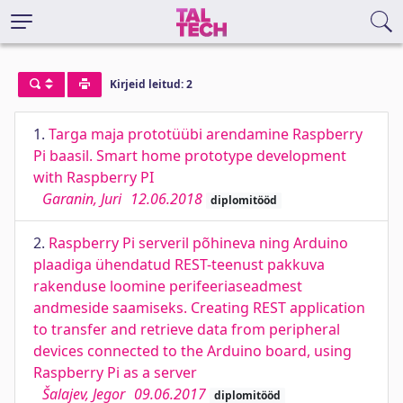
Kirjeid leitud: 2
1.
Targa maja prototüübi arendamine Raspberry
Pi baasil. Smart home prototype development
with Raspberry PI
Garanin, Juri
12.06.2018
diplomitööd
2.
Raspberry Pi serveril põhineva ning Arduino
plaadiga ühendatud REST-teenust pakkuva
rakenduse loomine perifeeriaseadmest
andmeside saamiseks. Creating REST application
to transfer and retrieve data from peripheral
devices connected to the Arduino board, using
Raspberry Pi as a server
Šalajev, Jegor
09.06.2017
diplomitööd