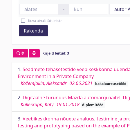
-
Kuva ainult täistekste
Rakenda
Kirjeid leitud: 3
1.
Seadmete tehasetestide veebikeskkonna uuendam
Environment in a Private Company
Kožemjakin, Aleksandr
02.06.2021
bakalaureusetööd
2.
Digitaalne turundus Mazda automargi näitel. Di
Kullerkupp, Katy
19.01.2018
diplomitööd
3.
Veebikeskkonna nõuete analüüs, testimine ja pr
testing and prototyping based on the example of