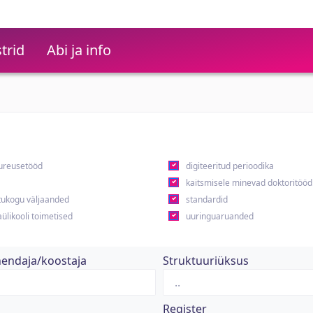
trid
Abi ja info
ureusetööd
digiteeritud perioodika
kaitsmisele minevad doktoritööd
ukogu väljaanded
standardid
ülikooli toimetised
uuringuaruanded
hendaja/koostaja
Struktuuriüksus
Register