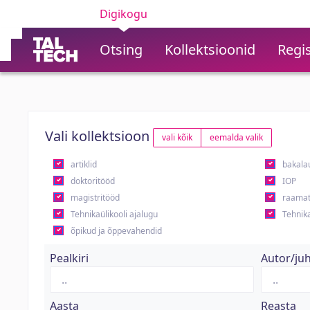
Digikogu
Otsing
Kollektsioonid
Regis
Vali kollektsioon
vali kõik
eemalda valik
artiklid
bakala
doktoritööd
IOP
magistritööd
raamat
Tehnikaülikooli ajalugu
Tehnika
õpikud ja õppevahendid
Pealkiri
Autor/ju
Aasta
Reasta