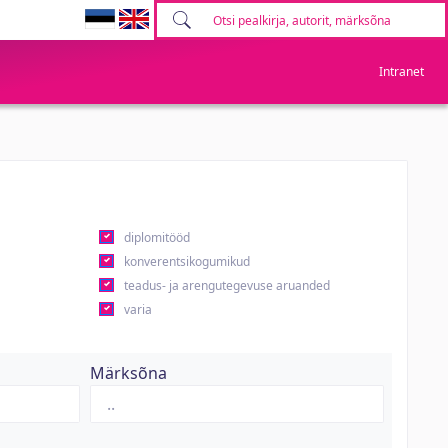
Intranet
diplomitööd
konverentsikogumikud
teadus- ja arengutegevuse aruanded
varia
Märksõna