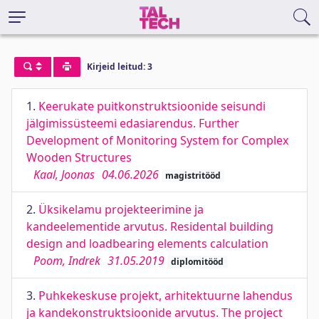
Kirjeid leitud: 3
1.
Keerukate puitkonstruktsioonide seisundi
jälgimissüsteemi edasiarendus. Further
Development of Monitoring System for Complex
Wooden Structures
Kaal, Joonas
04.06.2026
magistritööd
2.
Üksikelamu projekteerimine ja
kandeelementide arvutus. Residental building
design and loadbearing elements calculation
Poom, Indrek
31.05.2019
diplomitööd
3.
Puhkekeskuse projekt, arhitektuurne lahendus
ja kandekonstruktsioonide arvutus. The project