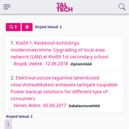
Kirjeid leitud: 2
1.
Kiviõli 1. Keskkooli kohtvõrgu
moderniseerimine. Upgrading of local area
network (LAN) at Kiviõli 1st secondary school
Rospik, Indrek
12.06.2018
diplomitööd
2.
Elektrivarustuse tagamise lahendused
reservtoiteallikatest erinevate tarbijate tüüpidele.
Power backup solutions for different type of
consumers
Verner, Anton
05.06.2017
bakalaureusetööd
Kirjeid leitud: 2
1