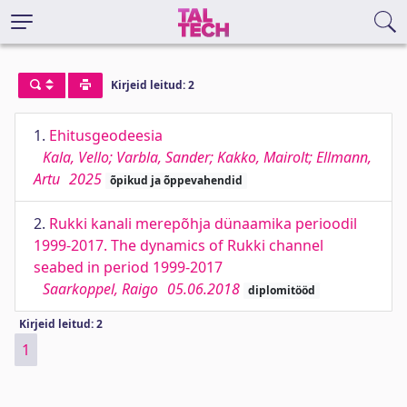
Kirjeid leitud: 2
1.
Ehitusgeodeesia
Kala, Vello; Varbla, Sander; Kakko, Mairolt; Ellmann,
Artu
2025
õpikud ja õppevahendid
2.
Rukki kanali merepõhja dünaamika perioodil
1999-2017. The dynamics of Rukki channel
seabed in period 1999-2017
Saarkoppel, Raigo
05.06.2018
diplomitööd
Kirjeid leitud: 2
1