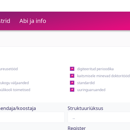
trid
Abi ja info
ureusetööd
digiteeritud perioodika
kaitsmisele minevad doktoritööd
ukogu väljaanded
standardid
ülikooli toimetised
uuringuaruanded
hendaja/koostaja
Struktuuriüksus
Register