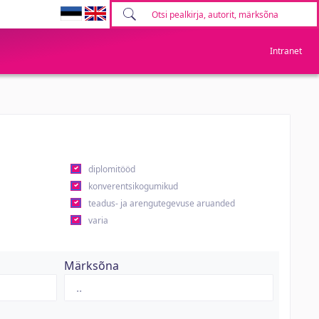
Intranet
diplomitööd
konverentsikogumikud
teadus- ja arengutegevuse aruanded
varia
Märksõna