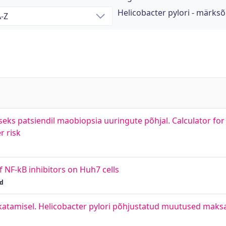
Helicobacter pylori - märks
eks patsiendil maobiopsia uuringute põhjal. Calculator for
r risk
f NF-kB inhibitors on Huh7 cells
öd
atamisel. Helicobacter pylori põhjustatud muutused mak