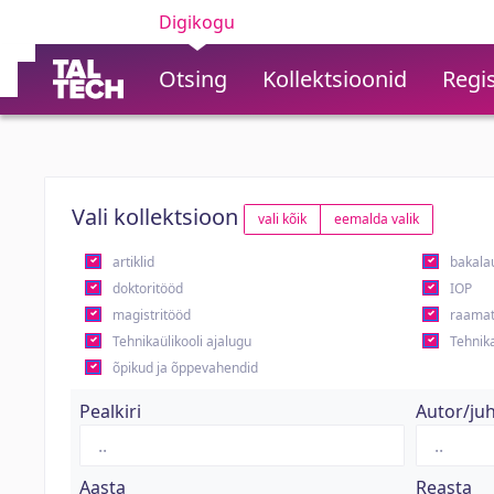
Digikogu
Otsing
Kollektsioonid
Regis
Vali kollektsioon
vali kõik
eemalda valik
artiklid
bakala
doktoritööd
IOP
magistritööd
raamat
Tehnikaülikooli ajalugu
Tehnika
õpikud ja õppevahendid
Pealkiri
Autor/ju
Aasta
Reasta