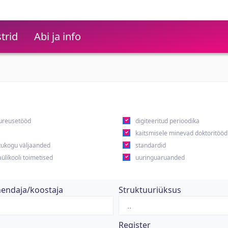
trid
Abi ja info
ureusetööd
digiteeritud perioodika
kaitsmisele minevad doktoritööd
ukogu väljaanded
standardid
ülikooli toimetised
uuringuaruanded
hendaja/koostaja
Struktuuriüksus
Register