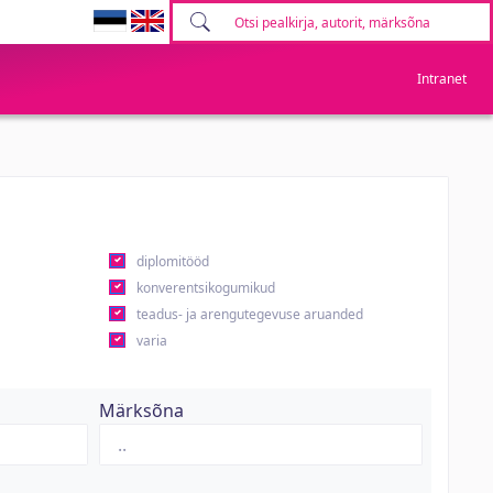
Intranet
diplomitööd
konverentsikogumikud
teadus- ja arengutegevuse aruanded
varia
Märksõna