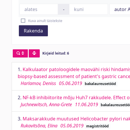
-
Kuva ainult täistekste
Rakenda
Kirjeid leitud: 6
1.
Kalkulaator patoloogidele maovähi riski hindamis
biopsy-based assessment of patient's gastric cance
Harlamov, Deniss
05.06.2019
bakalaureusetööd
2.
NF-kB inhibiitorite mõju Huh7 rakkudele. Effect o
Juchnewitsch, Anna-Grete
11.06.2019
bakalaureusetö
3.
Maksarakkude muutused Helicobacter pylori nak
Rukavitsõna, Elina
05.06.2019
magistritööd