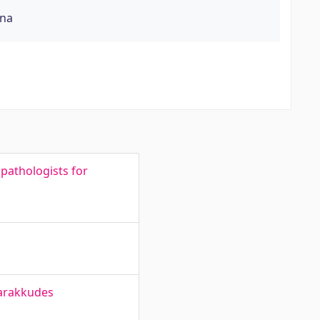
õna
 pathologists for
sarakkudes