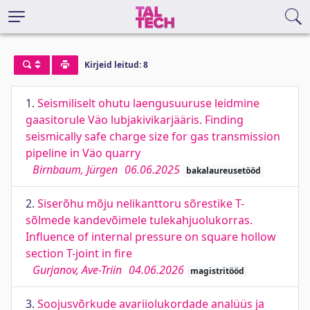
Kirjeid leitud: 8
1.
Seismiliselt ohutu laengusuuruse leidmine
gaasitorule Väo lubjakivikarjääris. Finding
seismically safe charge size for gas transmission
pipeline in Väo quarry
Birnbaum, Jürgen
06.06.2025
bakalaureusetööd
2.
Siserõhu mõju nelikanttoru sõrestike T-
sõlmede kandevõimele tulekahjuolukorras.
Influence of internal pressure on square hollow
section T-joint in fire
Gurjanov, Ave-Triin
04.06.2026
magistritööd
3.
Soojusvõrkude avariiolukordade analüüs ja