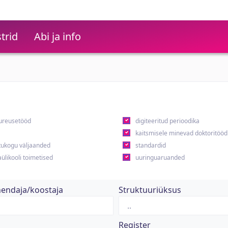
trid
Abi ja info
ureusetööd
digiteeritud perioodika
kaitsmisele minevad doktoritööd
ukogu väljaanded
standardid
ülikooli toimetised
uuringuaruanded
hendaja/koostaja
Struktuuriüksus
Register