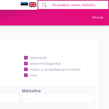
Intranet
diplomitööd
konverentsikogumikud
teadus- ja arengutegevuse aruanded
varia
Märksõna