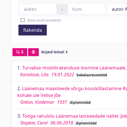
-
Kuva ainult täistekste
Rakenda
Kirjeid leitud: 3
1.
Turvalise mobiilirakenduse loomine Läänemaale.
Kornilova, Lita
19.01.2022
bakalaureusetööd
2.
Läänemaa maanteede võrgu kooskõlastamine Rapl
kohale üle Velise jõe
Onton, Voldemar
1931
diplomitööd
3.
Tööga rahulolu Läänemaa lasteaedade näitel. Job
Stopkin, Carol
06.06.2018
diplomitööd