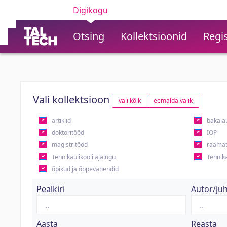
Digikogu
Otsing
Kollektsioonid
Regis
Vali kollektsioon
vali kõik
eemalda valik
artiklid
bakala
doktoritööd
IOP
magistritööd
raamat
Tehnikaülikooli ajalugu
Tehnika
õpikud ja õppevahendid
Pealkiri
Autor/ju
Aasta
Reasta