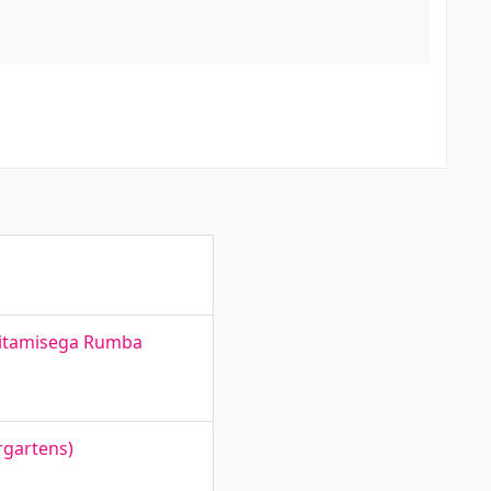
hitamisega Rumba
rgartens)