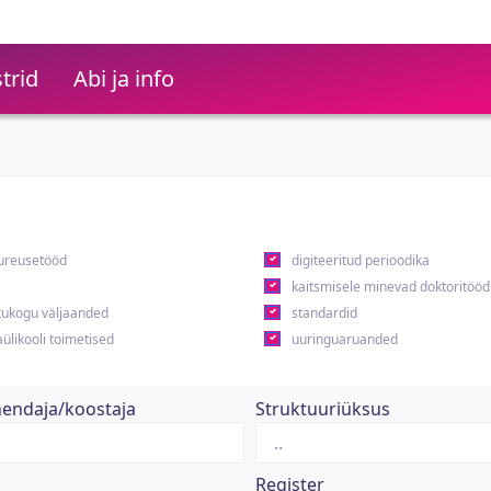
trid
Abi ja info
ureusetööd
digiteeritud perioodika
kaitsmisele minevad doktoritööd
ukogu väljaanded
standardid
ülikooli toimetised
uuringuaruanded
hendaja/koostaja
Struktuuriüksus
Register