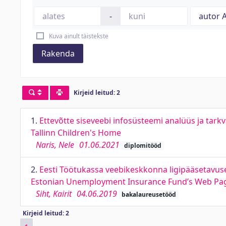
-
Kuva ainult täistekste
Rakenda
Kirjeid leitud: 2
1.
Ettevõtte siseveebi infosüsteemi analüüs ja tarkv
Tallinn Children's Home
Naris, Nele
01.06.2021
diplomitööd
2.
Eesti Töötukassa veebikeskkonna ligipääsetavuse
Estonian Unemployment Insurance Fund’s Web Page
Siht, Kairit
04.06.2019
bakalaureusetööd
Kirjeid leitud: 2