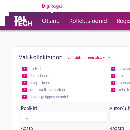
Digikogu
Otsing
Kollektsioonid
Regis
Vali kollektsioon
vali kõik
eemalda valik
artiklid
bakala
doktoritööd
IOP
magistritööd
raamat
Tehnikaülikooli ajalugu
Tehnika
õpikud ja õppevahendid
Pealkiri
Autor/ju
Aasta
Reasta