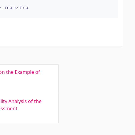
e - märksõna
 on the Example of
ty Analysis of the
sessment