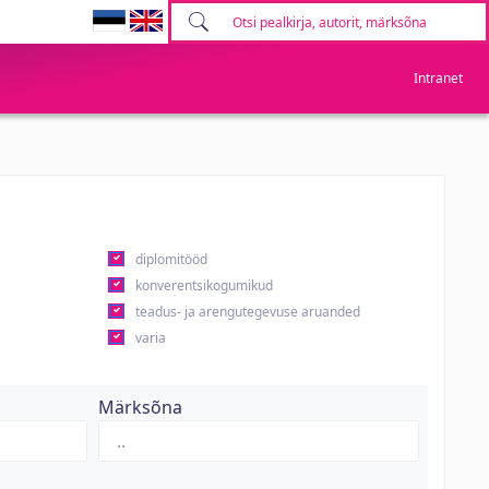
Intranet
diplomitööd
konverentsikogumikud
teadus- ja arengutegevuse aruanded
varia
Märksõna