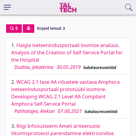
Kirjeid leitud: 3
1.
Haigla iseteenindusportaali loomise analüüs.
Analysis of the Creation of Self-Service Portal for
the Hospital
Dudina, Jekaterina
30.05.2019
bakalaureusetööd
2.
WCAG 2.1 tase AA nõuetele vastava Amphora
iseteenindusportaali prototüübi loomine.
Developing WCAG 2.1 Level AA Compliant
Amphora Self-Service Portal
Pahhatajev, Aleksei
07.06.2021
bakalaureusetööd
3.
Riigi Infosüsteemi Ameti äriteenuste
liitumisprotsessi parendamine elektroonilise