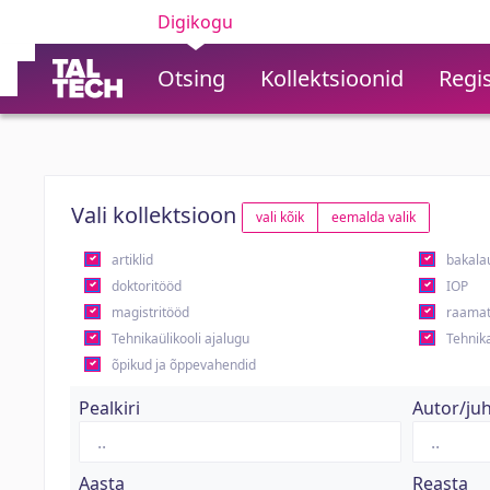
Digikogu
Otsing
Kollektsioonid
Regis
Vali kollektsioon
vali kõik
eemalda valik
artiklid
bakala
doktoritööd
IOP
magistritööd
raamat
Tehnikaülikooli ajalugu
Tehnika
õpikud ja õppevahendid
Pealkiri
Autor/ju
Aasta
Reasta