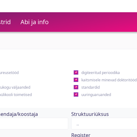
trid
Abi ja info
ureusetööd
digiteeritud perioodika
kaitsmisele minevad doktoritööd
ukogu väljaanded
standardid
ülikooli toimetised
uuringuaruanded
hendaja/koostaja
Struktuuriüksus
Register