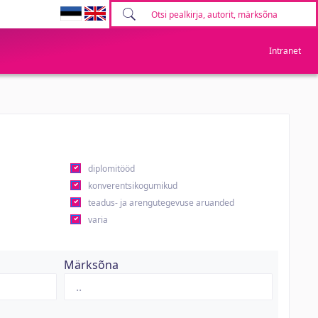
Intranet
diplomitööd
konverentsikogumikud
teadus- ja arengutegevuse aruanded
varia
Märksõna