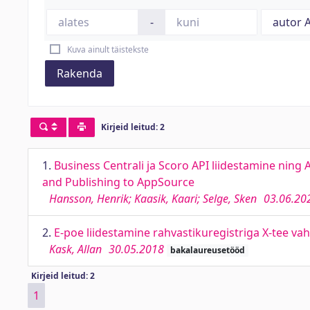
-
Kuva ainult täistekste
Rakenda
Kirjeid leitud: 2
1.
Business Centrali ja Scoro API liidestamine ning
and Publishing to AppSource
Hansson, Henrik; Kaasik, Kaari; Selge, Sken
03.06.20
2.
E-poe liidestamine rahvastikuregistriga X-tee vah
Kask, Allan
30.05.2018
bakalaureusetööd
Kirjeid leitud: 2
1