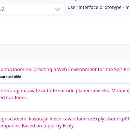
user interface prototype - 
onna loomine. Creating a Web Environment for the Self-Pra
aureusetööd
ine kaugjuhitavate autode sõitude planeerimiseks. Mappi
ed Car Rides
gusüsteemi kasutajaliidese kavandamine Erply sisendi põhj
Companies Based on Input by Erply