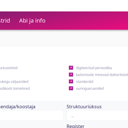
trid
Abi ja info
ureusetööd
digiteeritud perioodika
kaitsmisele minevad doktoritööd
ukogu väljaanded
standardid
ülikooli toimetised
uuringuaruanded
hendaja/koostaja
Struktuuriüksus
Register