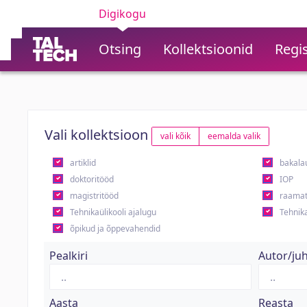
Digikogu
Otsing
Kollektsioonid
Regis
Vali kollektsioon
vali kõik
eemalda valik
artiklid
bakala
doktoritööd
IOP
magistritööd
raamat
Tehnikaülikooli ajalugu
Tehnika
õpikud ja õppevahendid
Pealkiri
Autor/ju
Aasta
Reasta