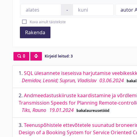
-
Kuva ainult täistekste
Rakenda
Kirjeid leitud: 3
1.
SQL ülesannete iseseisva harjutamise veebikeskk
Demidov, Leonid; Suprun, Vladislav
03.06.2024
bakal
2.
Andmeedastuskiiruste kaardistamine ja võrdlem
Transmission Speeds for Planning Remote-controll
Tiks, Rauno
19.01.2024
bakalaureusetööd
3.
Teenuspõhistele ettevõtetele suunatud broneerin
Design of a Booking System for Service Oriented 