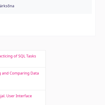
märksõna
cticing of SQL Tasks
ng and Comparing Data
al. User Interface