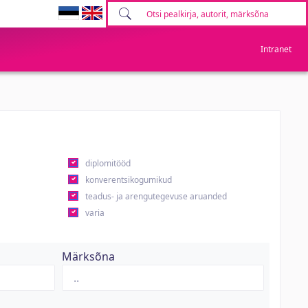
Intranet
diplomitööd
konverentsikogumikud
teadus- ja arengutegevuse aruanded
varia
Märksõna