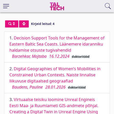
Kirjeid leitud: 4
1.
Decision Support Tools for the Management of
Eastern Baltic Sea Coasts. Läänemere idaranniku
haldamise otsuste tugivahendid
Barzehkar, Mojtaba
16.12.2024
doktoritööd
2.
Digital Geographies of Women’s Mobilities in
Constrained Urban Contexts. Naiste linnalise
liikuvuse digitaalsed geograafiad
Baudens, Pauline
28.01.2026
doktoritööd
3.
Virtuaalse teisiku loomine Unreal Engineis
Eesti Maa- ja Ruumiameti GIS-andmete põhjal.
Creating a Digital Twin in Unreal Engine Using