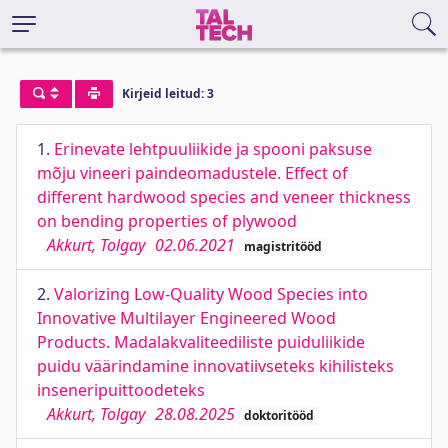
Kirjeid leitud: 3
1.
Erinevate lehtpuuliikide ja spooni paksuse
mõju vineeri paindeomadustele. Effect of
different hardwood species and veneer thickness
on bending properties of plywood
Akkurt, Tolgay
02.06.2021
magistritööd
2.
Valorizing Low-Quality Wood Species into
Innovative Multilayer Engineered Wood
Products. Madalakvaliteediliste puiduliikide
puidu väärindamine innovatiivseteks kihilisteks
inseneripuittoodeteks
Akkurt, Tolgay
28.08.2025
doktoritööd