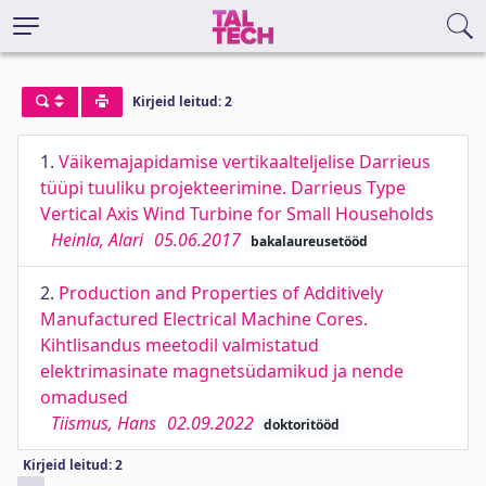
Kirjeid leitud: 2
1.
Väikemajapidamise vertikaalteljelise Darrieus
tüüpi tuuliku projekteerimine. Darrieus Type
Vertical Axis Wind Turbine for Small Households
Heinla, Alari
05.06.2017
bakalaureusetööd
2.
Production and Properties of Additively
Manufactured Electrical Machine Cores.
Kihtlisandus meetodil valmistatud
elektrimasinate magnetsüdamikud ja nende
omadused
Tiismus, Hans
02.09.2022
doktoritööd
Kirjeid leitud: 2