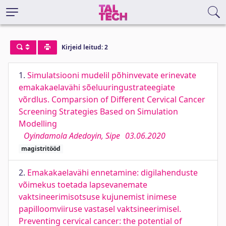
Kirjeid leitud: 2
1.
Simulatsiooni mudelil põhinvevate erinevate
emakakaelavähi sõeluuringustrateegiate
võrdlus. Comparsion of Different Cervical Cancer
Screening Strategies Based on Simulation
Modelling
Oyindamola Adedoyin, Sipe
03.06.2020
magistritööd
2.
Emakakaelavähi ennetamine: digilahenduste
võimekus toetada lapsevanemate
vaktsineerimisotsuse kujunemist inimese
papilloomviiruse vastasel vaktsineerimisel.
Preventing cervical cancer: the potential of