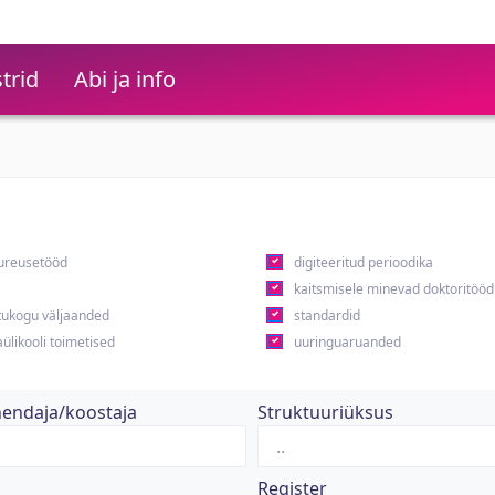
trid
Abi ja info
ureusetööd
digiteeritud perioodika
kaitsmisele minevad doktoritööd
ukogu väljaanded
standardid
ülikooli toimetised
uuringuaruanded
hendaja/koostaja
Struktuuriüksus
Register