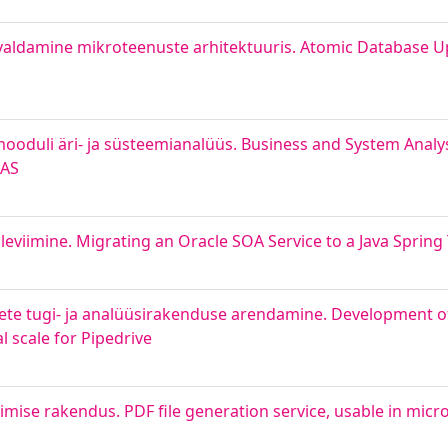
aldamine mikroteenuste arhitektuuris. Atomic Database 
oduli äri- ja süsteemianalüüs. Business and System Analysi
 AS
leviimine. Migrating an Oracle SOA Service to a Java Sprin
mete tugi- ja analüüsirakenduse arendamine. Development o
l scale for Pipedrive
mise rakendus. PDF file generation service, usable in micro