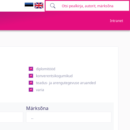
Intranet
diplomitööd
konverentsikogumikud
teadus- ja arengutegevuse aruanded
varia
Märksõna