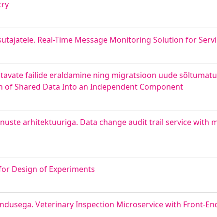
try
sutajatele. Real-Time Message Monitoring Solution for Serv
atavate failide eraldamine ning migratsioon uude sõltumat
n of Shared Data Into an Independent Component
ste arhitektuuriga. Data change audit trail service with m
for Design of Experiments
dusega. Veterinary Inspection Microservice with Front-End