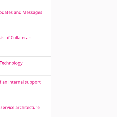
Updates and Messages
s of Collaterals
g Technology
f an internal support
service architecture