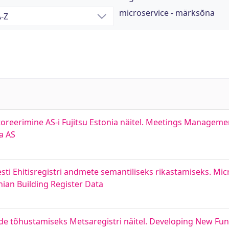
microservice - märksõna
reerimine AS-i Fujitsu Estonia näitel. Meetings Managemen
a AS
i Ehitisregistri andmete semantiliseks rikastamiseks. Mic
nian Building Register Data
e tõhustamiseks Metsaregistri näitel. Developing New Func