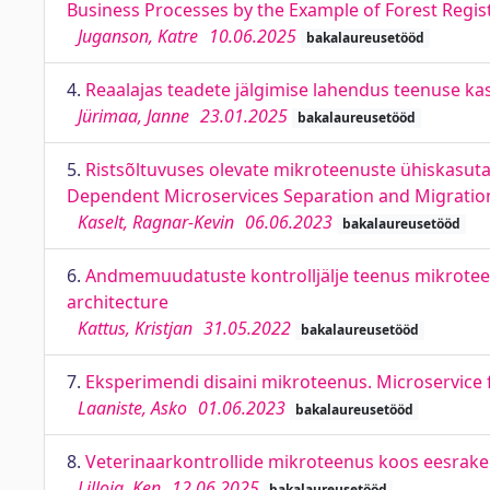
Business Processes by the Example of Forest Regis
Juganson, Katre
10.06.2025
bakalaureusetööd
4.
Reaalajas teadete jälgimise lahendus teenuse ka
Jürimaa, Janne
23.01.2025
bakalaureusetööd
5.
Ristsõltuvuses olevate mikroteenuste ühiskasut
Dependent Microservices Separation and Migratio
Kaselt, Ragnar-Kevin
06.06.2023
bakalaureusetööd
6.
Andmemuudatuste kontrolljälje teenus mikroteenu
architecture
Kattus, Kristjan
31.05.2022
bakalaureusetööd
7.
Eksperimendi disaini mikroteenus. Microservice 
Laaniste, Asko
01.06.2023
bakalaureusetööd
8.
Veterinaarkontrollide mikroteenus koos eesraken
Lilloja, Ken
12.06.2025
bakalaureusetööd