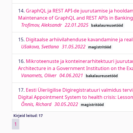
14.
GraphQL ja REST API-de juurutamise ja hoolda
Maintenance of GraphQL and REST APIs in Bankin
Trofimov, Aleksandr
22.01.2025
bakalaureusetööd
15.
Digitaalse arhiivilahenduse kavandamine ja real
Ušakova, Svetlana
31.05.2022
magistritööd
16.
Mikroteenuste ja konteinerarhitektuuri juuruta
Architecture in a Government Institution on the E
Vanamets, Oliver
04.06.2021
bakalaureusetööd
17.
Eesti Üleriigilise Digiregistratuuri valmidus t
Digital Appointment System to health crisis: Less
Õnnis, Richard
30.05.2022
magistritööd
Kirjeid leitud: 17
1