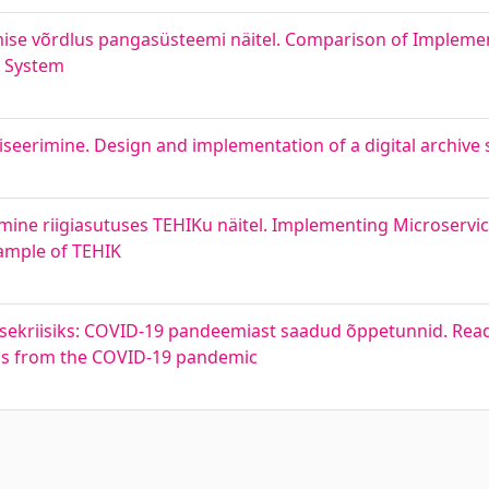
mise võrdlus pangasüsteemi näitel. Comparison of Impleme
g System
iseerimine. Design and implementation of a digital archive 
mine riigiasutuses TEHIKu näitel. Implementing Microservi
xample of TEHIK
ervisekriisiks: COVID-19 pandeemiast saadud õppetunnid. Read
ons from the COVID-19 pandemic