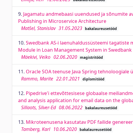
9.
Jagamatu andmebaasi uuendused ja sõnumite av
Publishing in Microservice Architecture
Matšel, Stanislav
31.05.2023
bakalaureusetööd
10.
Swedbank AS-i laenuhaldussüsteemi tagatiste mo
Module in Loan Management System in Swedbank
Mäekivi, Veiko
02.06.2020
magistritööd
11.
Oracle SOA teenuse Java Spring tehnoloogiale ü
Rammo, Marite
22.01.2021
diplomitööd
12.
Pipedrive'i ettevõttesisese globaalse meiliand
and analysis application for email data on the globa
Sillaots, Silver-Ed
08.06.2022
bakalaureusetööd
13.
Mikroteenusena kasutatav PDF failide genereeri
Tamberg, Karl
10.06.2020
bakalaureusetööd