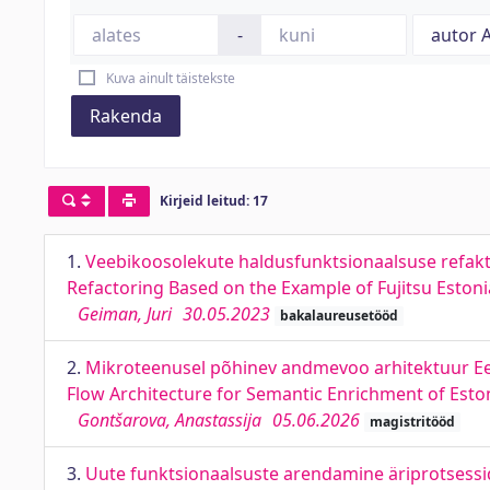
-
Kuva ainult täistekste
Rakenda
Kirjeid leitud: 17
1.
Veebikoosolekute haldusfunktsionaalsuse refakto
Refactoring Based on the Example of Fujitsu Estoni
Geiman, Juri
30.05.2023
bakalaureusetööd
2.
Mikroteenusel põhinev andmevoo arhitektuur Eest
Flow Architecture for Semantic Enrichment of Esto
Gontšarova, Anastassija
05.06.2026
magistritööd
3.
Uute funktsionaalsuste arendamine äriprotsessid