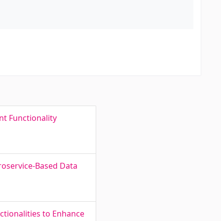
t Functionality
roservice-Based Data
tionalities to Enhance