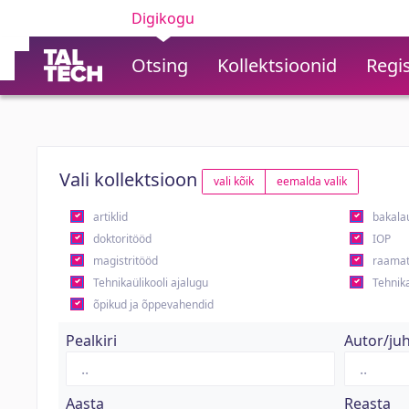
Digikogu
Otsing
Kollektsioonid
Regis
Vali kollektsioon
vali kõik
eemalda valik
artiklid
bakala
doktoritööd
IOP
magistritööd
raamat
Tehnikaülikooli ajalugu
Tehnika
õpikud ja õppevahendid
Pealkiri
Autor/ju
Aasta
Reasta