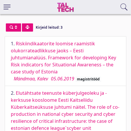
Kirjeid leitud: 3
1.
Riskiindikaatorite loomise raamistik
olukorrateadlikkuse jaoks – Eesti
juhtumianalüüs. Framework for developing Key
Risk indicators for Situational Awareness – the
case study of Estonia
Mändmaa, Kalev
05.06.2019
magistritööd
2.
Elutähtsate teenuste küberjulgeoleku ja -
kerksuse koosloome Eesti Kaitseliidu
Küberkaitseüksuse juhtumi näitel. The role of co-
production in national cyber security and cyber
resilience of critical infrastructure: the case of
estonian defence league`scyber unit