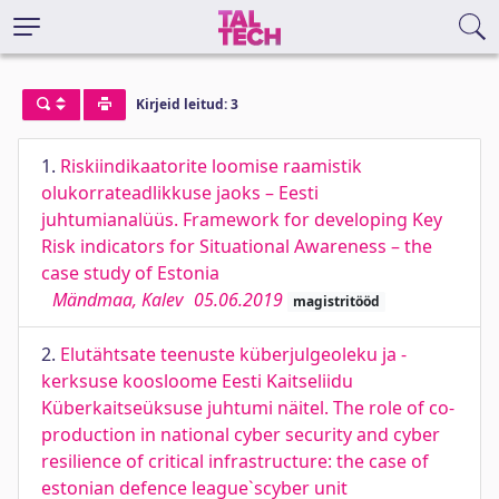
Kirjeid leitud: 3
1.
Riskiindikaatorite loomise raamistik
olukorrateadlikkuse jaoks – Eesti
juhtumianalüüs. Framework for developing Key
Risk indicators for Situational Awareness – the
case study of Estonia
Mändmaa, Kalev
05.06.2019
magistritööd
2.
Elutähtsate teenuste küberjulgeoleku ja -
kerksuse koosloome Eesti Kaitseliidu
Küberkaitseüksuse juhtumi näitel. The role of co-
production in national cyber security and cyber
resilience of critical infrastructure: the case of
estonian defence league`scyber unit