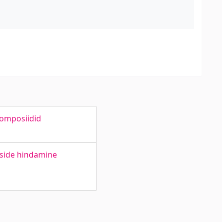
komposiidid
tside hindamine