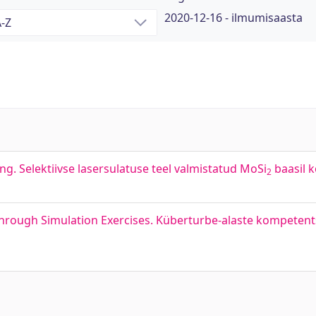
2020-12-16 - ilmumisaasta
ng. Selektiivse lasersulatuse teel valmistatud MoSi
baasil 
2
hrough Simulation Exercises. Küberturbe-alaste kompeten