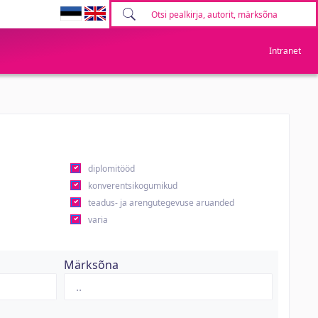
Intranet
diplomitööd
konverentsikogumikud
teadus- ja arengutegevuse aruanded
varia
Märksõna