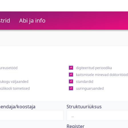
trid
Abi ja info
ureusetööd
digiteeritud perioodika
kaitsmisele minevad doktoritööd
ukogu väljaanded
standardid
ülikooli toimetised
uuringuaruanded
hendaja/koostaja
Struktuuriüksus
Register