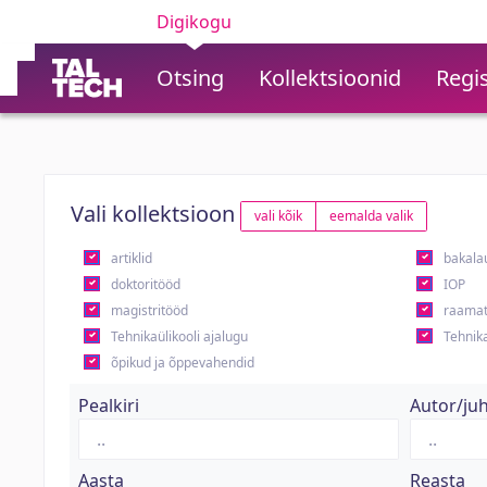
Digikogu
Otsing
Kollektsioonid
Regis
Vali kollektsioon
vali kõik
eemalda valik
artiklid
bakala
doktoritööd
IOP
magistritööd
raamat
Tehnikaülikooli ajalugu
Tehnika
õpikud ja õppevahendid
Pealkiri
Autor/ju
Aasta
Reasta