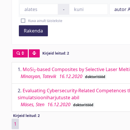
-
Kuva ainult täistekste
Rakenda
Kirjeid leitud: 2
1.
MoSi
-based Composites by Selective Laser Melti
2
Minasyan, Tatevik
16.12.2020
doktoritööd
2.
Evaluating Cybersecurity-Related Competences t
simulatsiooniharjutuste abil
Mäses, Sten
16.12.2020
doktoritööd
Kirjeid leitud: 2
1