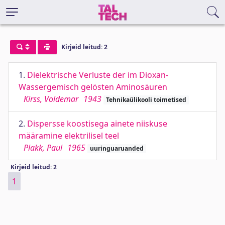
Kirjeid leitud: 2
1.
Dielektrische Verluste der im Dioxan-
Wassergemisch gelösten Aminosäuren
Kirss, Voldemar
1943
Tehnikaülikooli toimetised
2.
Dispersse koostisega ainete niiskuse
määramine elektrilisel teel
Plakk, Paul
1965
uuringuaruanded
Kirjeid leitud: 2
1