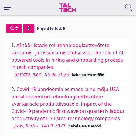
Kirjeid leitud: 6
1.
AI-tööriistade roll tehnoloogiaettevõtete
värbamis- ja sisseelamisprotsessis. The role of AI-
powered tools in hiring and onboarding process
in tech companies
Beridze, Iveri
05.06.2025
bakalaureusetööd
2.
Covid-19 pandeemia esimese laine mõju USA
börsil noteeritud tehnoloogiaettevõtete
kvartaalsele produktiivsusele. Impact of the
Covid-19 pandemic first wave on quarterly labour
productivity of US-listed technology companies
Jaus, Kerttu
14.01.2021
bakalaureusetööd