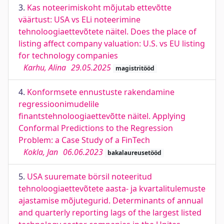
3.
Kas noteerimiskoht mõjutab ettevõtte
väärtust: USA vs ELi noteerimine
tehnoloogiaettevõtete näitel. Does the place of
listing affect company valuation: U.S. vs EU listing
for technology companies
Karhu, Alina
29.05.2025
magistritööd
4.
Konformsete ennustuste rakendamine
regressioonimudelile
finantstehnoloogiaettevõtte näitel. Applying
Conformal Predictions to the Regression
Problem: a Case Study of a FinTech
Kokla, Jan
06.06.2023
bakalaureusetööd
5.
USA suuremate börsil noteeritud
tehnoloogiaettevõtete aasta- ja kvartalitulemuste
ajastamise mõjutegurid. Determinants of annual
and quarterly reporting lags of the largest listed