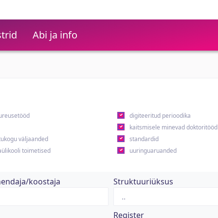
trid
Abi ja info
ureusetööd
digiteeritud perioodika
kaitsmisele minevad doktoritööd
ukogu väljaanded
standardid
ülikooli toimetised
uuringuaruanded
hendaja/koostaja
Struktuuriüksus
Register