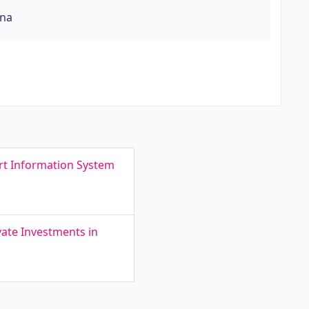
õna
art Information System
vate Investments in