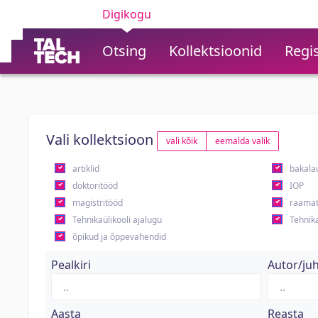
Digikogu
Otsing
Kollektsioonid
Regis
Vali kollektsioon
vali kõik
eemalda valik
artiklid
bakala
doktoritööd
IOP
magistritööd
raamat
Tehnikaülikooli ajalugu
Tehnika
õpikud ja õppevahendid
Pealkiri
Autor/ju
Aasta
Reasta