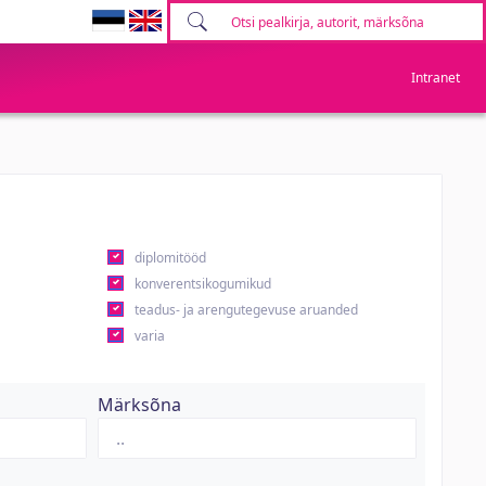
Intranet
diplomitööd
konverentsikogumikud
teadus- ja arengutegevuse aruanded
varia
Märksõna