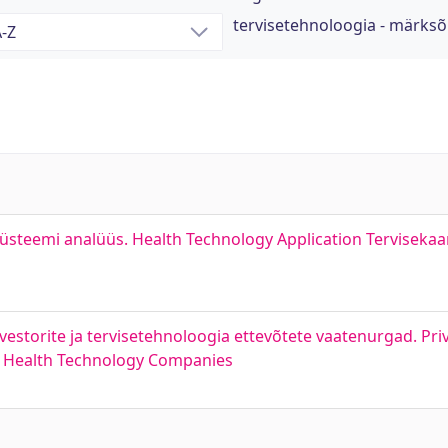
tervisetehnoloogia - märks
üsteemi analüüs. Health Technology Application Terviseka
nvestorite ja tervisetehnoloogia ettevõtete vaatenurgad. Pri
nd Health Technology Companies