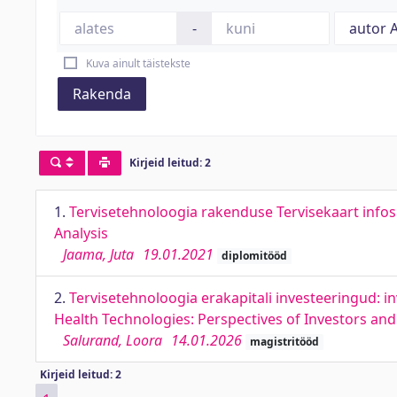
-
Kuva ainult täistekste
Rakenda
Kirjeid leitud: 2
1.
Tervisetehnoloogia rakenduse Tervisekaart infos
Analysis
Jaama, Juta
19.01.2021
diplomitööd
2.
Tervisetehnoloogia erakapitali investeeringud: i
Health Technologies: Perspectives of Investors a
Salurand, Loora
14.01.2026
magistritööd
Kirjeid leitud: 2