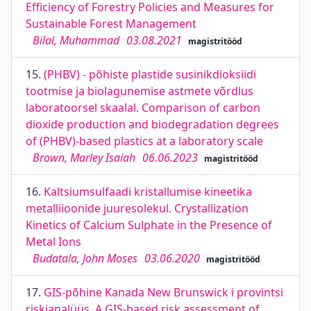
Efficiency of Forestry Policies and Measures for
Sustainable Forest Management
Bilal, Muhammad
03.08.2021
magistritööd
15.
(PHBV) - põhiste plastide susinikdioksiidi
tootmise ja biolagunemise astmete võrdlus
laboratoorsel skaalal. Comparison of carbon
dioxide production and biodegradation degrees
of (PHBV)-based plastics at a laboratory scale
Brown, Marley Isaiah
06.06.2023
magistritööd
16.
Kaltsiumsulfaadi kristallumise kineetika
metalliioonide juuresolekul. Crystallization
Kinetics of Calcium Sulphate in the Presence of
Metal Ions
Budatala, John Moses
03.06.2020
magistritööd
17.
GIS-põhine Kanada New Brunswick i provintsi
riskianalüüs. A GIS-based risk assessment of