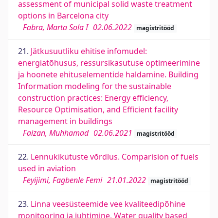
assessment of municipal solid waste treatment
options in Barcelona city
Fabra, Marta Sola I
02.06.2022
magistritööd
21.
Jätkusuutliku ehitise infomudel:
energiatõhusus, ressursikasutuse optimeerimine
ja hoonete ehituselementide haldamine. Building
Information modeling for the sustainable
construction practices: Energy efficiency,
Resource Optimisation, and Efficient facility
management in buildings
Faizan, Muhhamad
02.06.2021
magistritööd
22.
Lennukikütuste võrdlus. Comparision of fuels
used in aviation
Feyijimi, Fagbenle Femi
21.01.2022
magistritööd
23.
Linna veesüsteemide vee kvaliteedipõhine
monitooring ja juhtimine. Water quality based