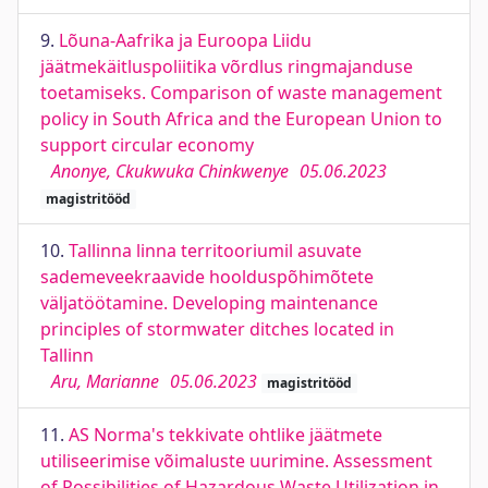
9.
Lõuna-Aafrika ja Euroopa Liidu
jäätmekäitluspoliitika võrdlus ringmajanduse
toetamiseks. Comparison of waste management
policy in South Africa and the European Union to
support circular economy
Anonye, Ckukwuka Chinkwenye
05.06.2023
magistritööd
10.
Tallinna linna territooriumil asuvate
sademeveekraavide hoolduspõhimõtete
väljatöötamine. Developing maintenance
principles of stormwater ditches located in
Tallinn
Aru, Marianne
05.06.2023
magistritööd
11.
AS Norma's tekkivate ohtlike jäätmete
utiliseerimise võimaluste uurimine. Assessment
of Possibilities of Hazardous Waste Utilization in