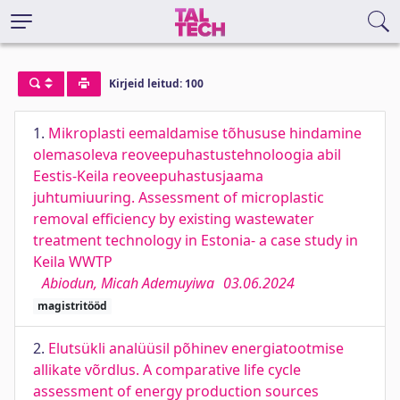
Kirjeid leitud: 100
1.
Mikroplasti eemaldamise tõhususe hindamine
olemasoleva reoveepuhastustehnoloogia abil
Eestis-Keila reoveepuhastusjaama
juhtumiuuring. Assessment of microplastic
removal efficiency by existing wastewater
treatment technology in Estonia- a case study in
Keila WWTP
Abiodun, Micah Ademuyiwa
03.06.2024
magistritööd
2.
Elutsükli analüüsil põhinev energiatootmise
allikate võrdlus. A comparative life cycle
assessment of energy production sources