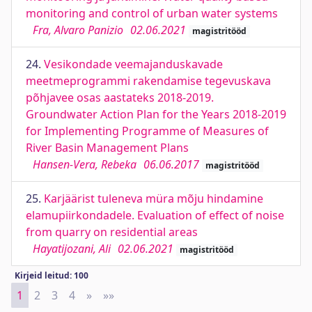
monitoring and control of urban water systems
Fra, Alvaro Panizio
02.06.2021
magistritööd
24.
Vesikondade veemajanduskavade
meetmeprogrammi rakendamise tegevuskava
põhjavee osas aastateks 2018-2019.
Groundwater Action Plan for the Years 2018-2019
for Implementing Programme of Measures of
River Basin Management Plans
Hansen-Vera, Rebeka
06.06.2017
magistritööd
25.
Karjäärist tuleneva müra mõju hindamine
elamupiirkondadele. Evaluation of effect of noise
from quarry on residential areas
Hayatijozani, Ali
02.06.2021
magistritööd
Kirjeid leitud: 100
1
2
3
4
»
Next
»»
Last