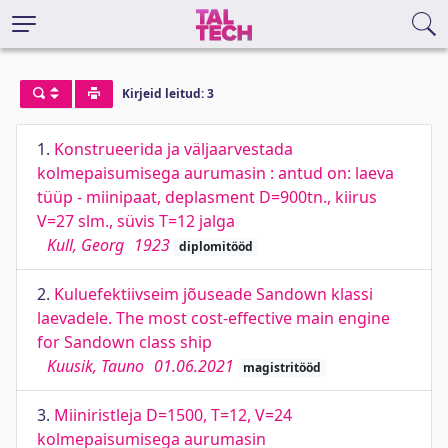
Kirjeid leitud: 3
1.
Konstrueerida ja väljaarvestada
kolmepaisumisega aurumasin : antud on: laeva
tüüp - miinipaat, deplasment D=900tn., kiirus
V=27 slm., süvis T=12 jalga
Kull, Georg
1923
diplomitööd
2.
Kuluefektiivseim jõuseade Sandown klassi
laevadele. The most cost-effective main engine
for Sandown class ship
Kuusik, Tauno
01.06.2021
magistritööd
3.
Miiniristleja D=1500, T=12, V=24
kolmepaisumisega aurumasin