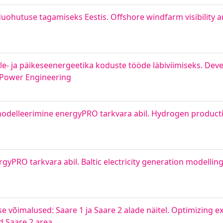
hutuse tagamiseks Eestis. Offshore windfarm visibility an
e- ja päikeseenergeetika koduste tööde läbiviimiseks. Dev
 Power Engineering
modelleerimine energyPRO tarkvara abil. Hydrogen product
ergyPRO tarkvara abil. Baltic electricity generation modelli
 võimalused: Saare 1 ja Saare 2 alade näitel. Optimizing ex
d Saare 2 area