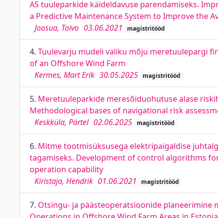
AS tuuleparkide käideldavuse parendamiseks. Impro
a Predictive Maintenance System to Improve the Ava
Joosua, Toivo
03.06.2021
magistritööd
4.
Tuulevarju mudeli valiku mõju meretuulepargi fin
of an Offshore Wind Farm
Kermes, Mart Erik
30.05.2025
magistritööd
5.
Meretuuleparkide meresõiduohutuse alase riskih
Methodological bases of navigational risk assess
Keskküla, Pärtel
02.06.2025
magistritööd
6.
Mitme tootmisüksusega elektripaigaldise juhtal
tagamiseks. Development of control algorithms for 
operation capability
Kiristaja, Hendrik
01.06.2021
magistritööd
7.
Otsingu- ja päästeoperatsioonide planeerimine m
Operations in Offshore Wind Farm Areas in Estonia