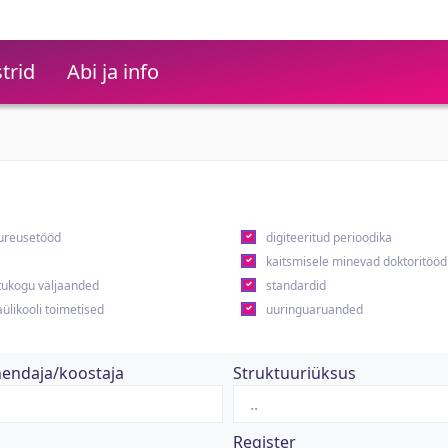
trid
Abi ja info
ureusetööd
digiteeritud perioodika
kaitsmisele minevad doktoritööd
ukogu väljaanded
standardid
ülikooli toimetised
uuringuaruanded
hendaja/koostaja
Struktuuriüksus
Register