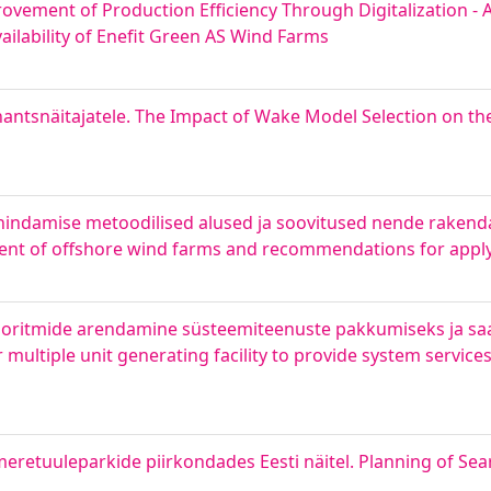
vement of Production Efficiency Through Digitalization - A
ilability of Enefit Green AS Wind Farms
antsnäitajatele. The Impact of Wake Model Selection on the
indamise metoodilised alused ja soovitused nende rakenda
ment of offshore wind farms and recommendations for apply
goritmide arendamine süsteemiteenuste pakkumiseks ja saa
multiple unit generating facility to provide system service
eretuuleparkide piirkondades Eesti näitel. Planning of Se