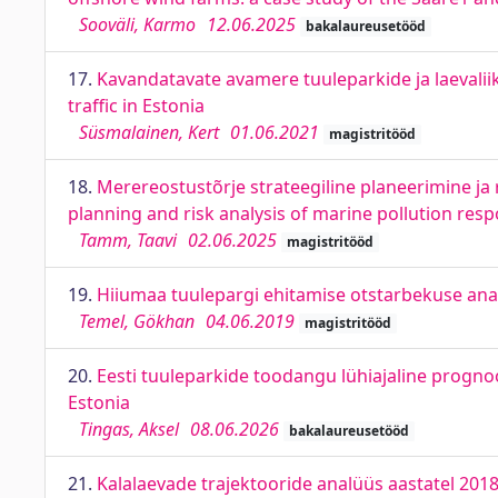
Sooväli, Karmo
12.06.2025
bakalaureusetööd
17.
Kavandatavate avamere tuuleparkide ja laevalii
traffic in Estonia
Süsmalainen, Kert
01.06.2021
magistritööd
18.
Merereostustõrje strateegiline planeerimine ja
planning and risk analysis of marine pollution res
Tamm, Taavi
02.06.2025
magistritööd
19.
Hiiumaa tuulepargi ehitamise otstarbekuse anal
Temel, Gökhan
04.06.2019
magistritööd
20.
Eesti tuuleparkide toodangu lühiajaline progno
Estonia
Tingas, Aksel
08.06.2026
bakalaureusetööd
21.
Kalalaevade trajektooride analüüs aastatel 2018-2