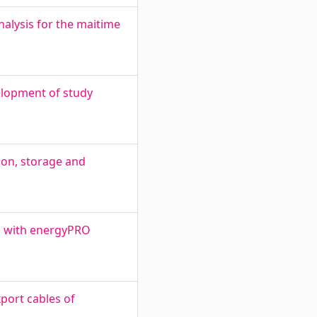
alysis for the maitime
elopment of study
ion, storage and
ng with energyPRO
port cables of