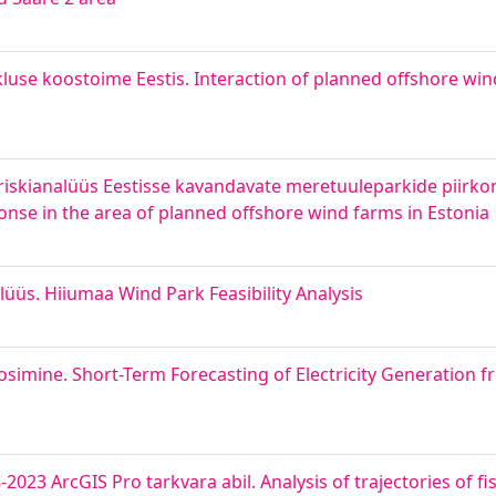
kluse koostoime Eestis. Interaction of planned offshore wi
 riskianalüüs Eestisse kavandavate meretuuleparkide piirko
ponse in the area of planned offshore wind farms in Estonia
üüs. Hiiumaa Wind Park Feasibility Analysis
osimine. Short-Term Forecasting of Electricity Generation 
023 ArcGIS Pro tarkvara abil. Analysis of trajectories of fi