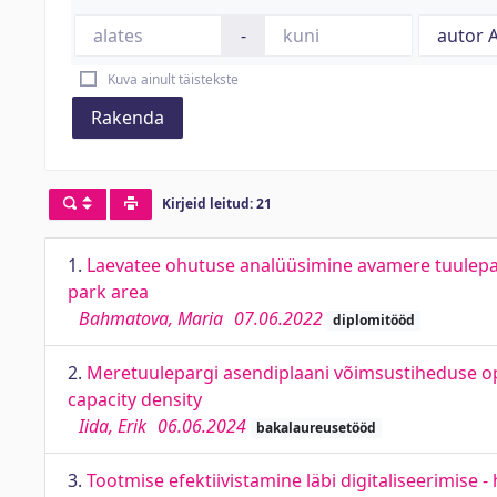
-
Kuva ainult täistekste
Rakenda
Kirjeid leitud: 21
1.
Laevatee ohutuse analüüsimine avamere tuuleparg
park area
Bahmatova, Maria
07.06.2022
diplomitööd
2.
Meretuulepargi asendiplaani võimsustiheduse opt
capacity density
Iida, Erik
06.06.2024
bakalaureusetööd
3.
Tootmise efektiivistamine läbi digitaliseerimise