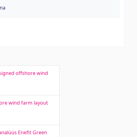
õna
esigned offshore wind
ore wind farm layout
ianalüüs Enefit Green