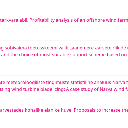
kvara abil. Profitability analysis of an offshore wind fa
g sobivaima toetusskeemi valik Läänemere-äärsete riikide nä
 and the choice of most suitable support scheme based on
e meteoroloogiliste tingimuste statistiline analüüs Narva t
ausing wind turbine blade icing: A case study of Narva wind 
rvestades kohalike elanike huve. Proposals to increase th