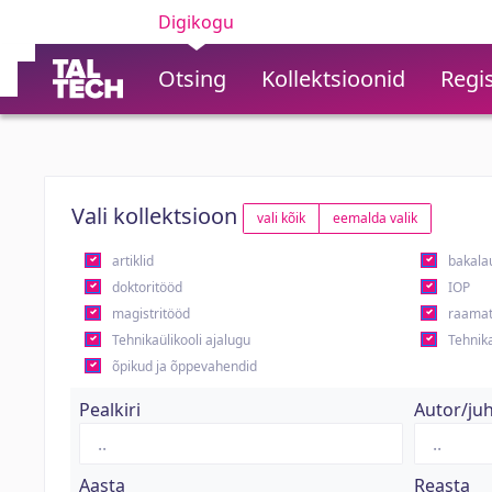
Digikogu
Otsing
Kollektsioonid
Regis
Vali kollektsioon
vali kõik
eemalda valik
artiklid
bakala
doktoritööd
IOP
magistritööd
raamat
Tehnikaülikooli ajalugu
Tehnika
õpikud ja õppevahendid
Pealkiri
Autor/ju
Aasta
Reasta