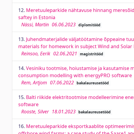
12.
Meretuuleparkide nähtavuse hinnang meresõiduo
saftey in Estonia
Nässi, Martin
06.06.2023
diplomitööd
13.
Juhendmaterjalide väljatöötamine õppeaine tuul
materials for homework in subject Wind and Solar
Reinsoo, Eerik
02.06.2021
magistritööd
14.
Vesiniku tootmise, hoiustamise ja kasutamise 
consumption modelling with energyPRO software
Rem, Artjom
07.06.2022
bakalaureusetööd
15.
Balti riikide elektritootmise modelleerimine en
software
Rooste, Silver
18.01.2023
bakalaureusetööd
16.
Meretuuleparkide eksportkaablite optimeerimise
offshore wind farms: a case study of the Saare1 an