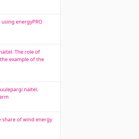
rm using energyPRO
itel. The role of
 the example of the
uulepargi näitel.
farm
e share of wind energy