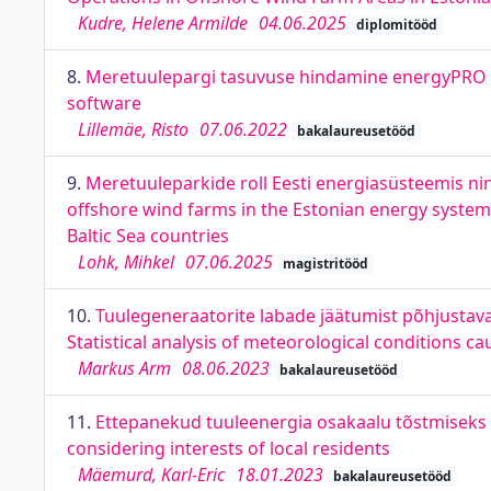
Kudre, Helene Armilde
04.06.2025
diplomitööd
8.
Meretuulepargi tasuvuse hindamine energyPRO tar
software
Lillemäe, Risto
07.06.2022
bakalaureusetööd
9.
Meretuuleparkide roll Eesti energiasüsteemis nin
offshore wind farms in the Estonian energy system
Baltic Sea countries
Lohk, Mihkel
07.06.2025
magistritööd
10.
Tuulegeneraatorite labade jäätumist põhjustavat
Statistical analysis of meteorological conditions c
Markus Arm
08.06.2023
bakalaureusetööd
11.
Ettepanekud tuuleenergia osakaalu tõstmiseks a
considering interests of local residents
Mäemurd, Karl-Eric
18.01.2023
bakalaureusetööd