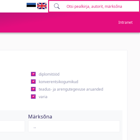
Intranet
diplomitööd
konverentsikogumikud
teadus- ja arengutegevuse aruanded
varia
Märksõna