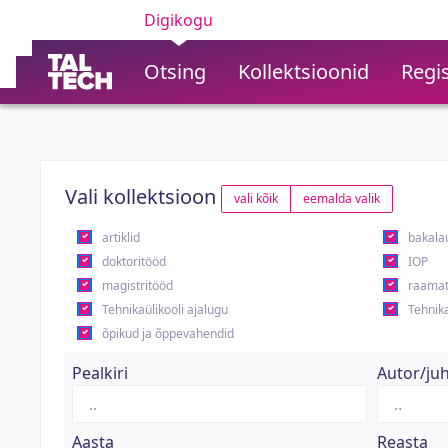
Digikogu
Otsing
Kollektsioonid
Regis
Vali kollektsioon
vali kõik
eemalda valik
artiklid
bakala
doktoritööd
IOP
magistritööd
raamat
Tehnikaülikooli ajalugu
Tehnika
õpikud ja õppevahendid
Pealkiri
Autor/ju
Aasta
Reasta