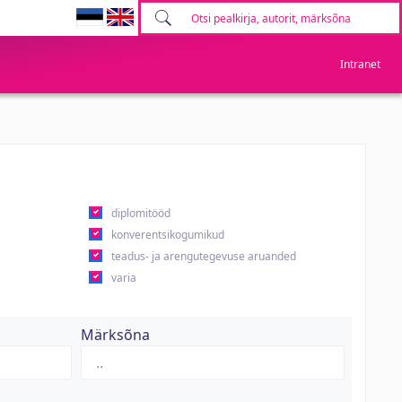
Intranet
diplomitööd
konverentsikogumikud
teadus- ja arengutegevuse aruanded
varia
Märksõna