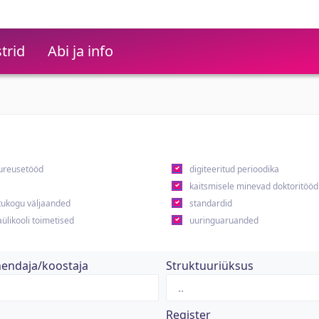
trid
Abi ja info
ureusetööd
digiteeritud perioodika
kaitsmisele minevad doktoritööd
ukogu väljaanded
standardid
ülikooli toimetised
uuringuaruanded
hendaja/koostaja
Struktuuriüksus
Register