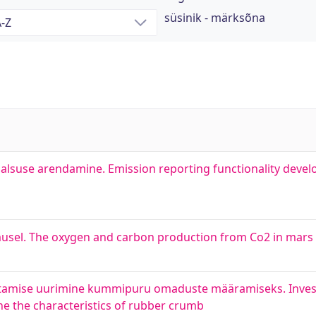
süsinik - märksõna
alsuse arendamine. Emission reporting functionality deve
imusel. The oxygen and carbon production from Co2 in mars
amise uurimine kummipuru omaduste määramiseks. Investi
ne the characteristics of rubber crumb