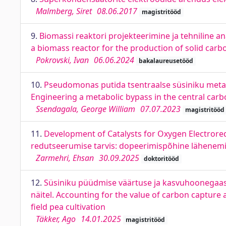
Malmberg, Siret
08.06.2017
magistritööd
9.
Biomassi reaktori projekteerimine ja tehniline an
a biomass reactor for the production of solid carb
Pokrovski, Ivan
06.06.2024
bakalaureusetööd
10.
Pseudomonas putida tsentraalse süsiniku meta
Engineering a metabolic bypass in the central ca
Ssendagala, George William
07.07.2023
magistritööd
11.
Development of Catalysts for Oxygen Electror
redutseerumise tarvis: dopeerimispõhine lähenem
Zarmehri, Ehsan
30.09.2025
doktoritööd
12.
Süsiniku püüdmise väärtuse ja kasvuhoonegaas
näitel. Accounting for the value of carbon capture
field pea cultivation
Täkker, Ago
14.01.2025
magistritööd