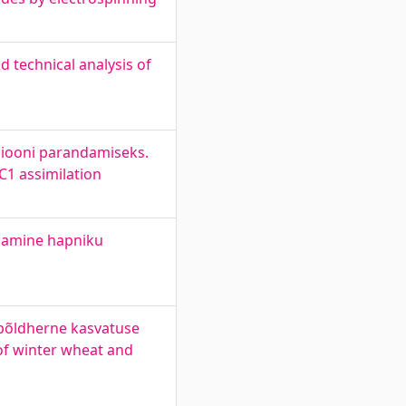
d technical analysis of
siooni parandamiseks.
1 assimilation
ndamine hapniku
 põldherne kasvatuse
 of winter wheat and