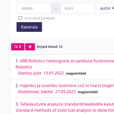
-
Kuva ainult täistekste
Rakenda
Kirjeid leitud: 12
1.
ABB Robotics heitkoguste aruandluse funktsiona
Robotics
Danilov, Julia
13.01.2022
magistritööd
2.
Hapniku ja süsiniku tootmine co2-st marsi ting
Ibrahimova, Sakina
27.05.2022
magistritööd
3.
Tahkekütuste analüüsi standardmeedodite kasut
standard methods of solid fuel analysis to determi