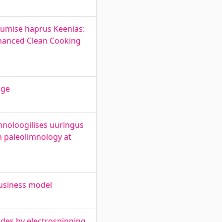
kumise haprus Keenias:
inanced Clean Cooking
age
mnoloogilises uuringus
n paleolimnology at
business model
des by electrospinning