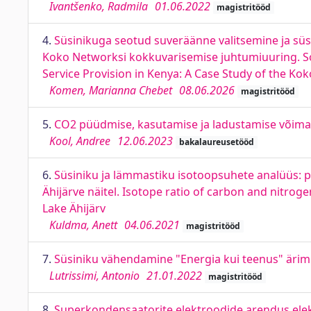
Ivantšenko, Radmila
01.06.2022
magistritööd
4.
Süsinikuga seotud suveräänne valitsemine ja sü
Koko Networksi kokkuvarisemise juhtumiuuring. So
Service Provision in Kenya: A Case Study of the Ko
Komen, Marianna Chebet
08.06.2026
magistritööd
5.
CO2 püüdmise, kasutamise ja ladustamise võimalus
Kool, Andree
12.06.2023
bakalaureusetööd
6.
Süsiniku ja lämmastiku isotoopsuhete analüüs: p
Ähijärve näitel. Isotope ratio of carbon and nitro
Lake Ähijärv
Kuldma, Anett
04.06.2021
magistritööd
7.
Süsiniku vähendamine "Energia kui teenus" ärimu
Lutrissimi, Antonio
21.01.2022
magistritööd
8.
Superkondensaatorite elektroodide arendus elek