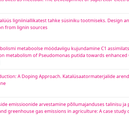
alüüs ligniiniallikatest tahke süsiniku tootmiseks. Design an
on from lignin sources
bolismi metaboolse möödaviigu kujundamine C1 assimilat
rbon metabolism of Pseudomonas putida towards enhanced C
eduction: A Doping Approach. Katalüsaatormaterjalide are
ine
ide emissioonide arvestamine põllumajanduses talinisu ja
 and greenhouse gas emissions in agriculture: A case study