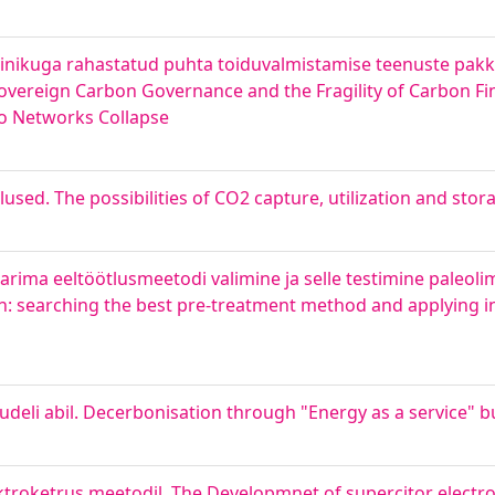
sinikuga rahastatud puhta toiduvalmistamise teenuste pak
vereign Carbon Governance and the Fragility of Carbon F
ko Networks Collapse
ed. The possibilities of CO2 capture, utilization and stor
arima eeltöötlusmeetodi valimine ja selle testimine paleoli
gen: searching the best pre-treatment method and applying i
deli abil. Decerbonisation through "Energy as a service" 
troketrus meetodil. The Developmnet of supercitor electro