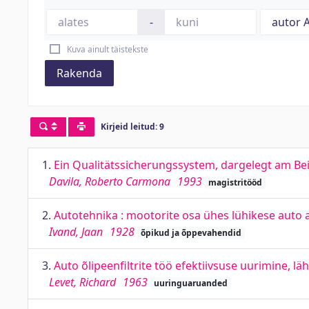
-
Kuva ainult täistekste
Rakenda
Kirjeid leitud: 9
1.
Ein Qualitätssicherungssystem, dargelegt am Bei
Davila, Roberto Carmona
1993
magistritööd
2.
Autotehnika : mootorite osa ühes lühikese auto
Ivand, Jaan
1928
õpikud ja õppevahendid
3.
Auto õlipeenfiltrite töö efektiivsuse uurimine, l
Levet, Richard
1963
uuringuaruanded