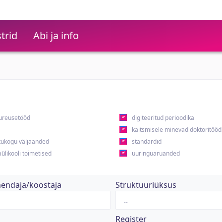
trid
Abi ja info
ureusetööd
digiteeritud perioodika
kaitsmisele minevad doktoritööd
ukogu väljaanded
standardid
ülikooli toimetised
uuringuaruanded
hendaja/koostaja
Struktuuriüksus
Register