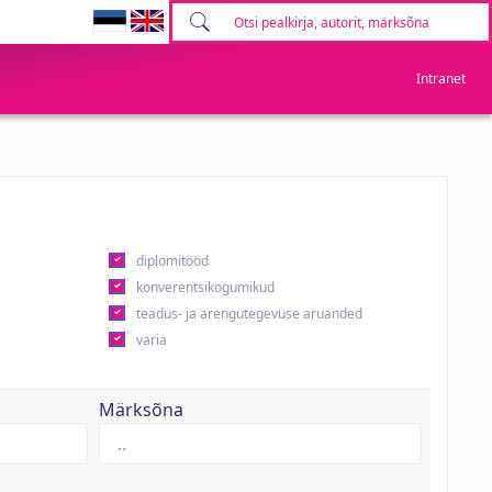
Intranet
diplomitööd
konverentsikogumikud
teadus- ja arengutegevuse aruanded
varia
Märksõna