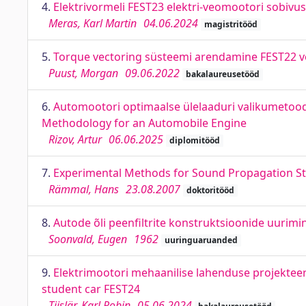
4.
Elektrivormeli FEST23 elektri-veomootori sobivusa
Meras, Karl Martin
04.06.2024
magistritööd
5.
Torque vectoring süsteemi arendamine FEST22 v
Puust, Morgan
09.06.2022
bakalaureusetööd
6.
Automootori optimaalse ülelaaduri valikumetood
Methodology for an Automobile Engine
Rizov, Artur
06.06.2025
diplomitööd
7.
Experimental Methods for Sound Propagation St
Rämmal, Hans
23.08.2007
doktoritööd
8.
Autode õli peenfiltrite konstruktsioonide uurimi
Soonvald, Eugen
1962
uuringuaruanded
9.
Elektrimootori mehaanilise lahenduse projekteer
student car FEST24
Tiislär, Karl Robin
05.06.2024