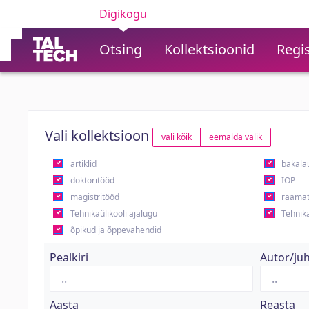
Digikogu
Otsing
Kollektsioonid
Regis
Vali kollektsioon
vali kõik
eemalda valik
artiklid
bakala
doktoritööd
IOP
magistritööd
raamat
Tehnikaülikooli ajalugu
Tehnika
õpikud ja õppevahendid
Pealkiri
Autor/ju
Aasta
Reasta