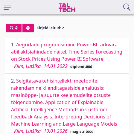
Kirjeid leitud: 2
1.
Aegridade prognoosimine Power BI tarkvara
abil aktsiahindade näitel. Time Series Forecasting
on Stock Prices Using Power BI Software
Klim, Lutšika
14.01.2022
diplomitööd
2.
Selgitatava tehisintellekti meetodite
rakendamine klienditagasiside analüüsis:
masinõppe- ja suurte keelemudelite otsuste
tõlgendamine. Application of Explainable
Artificial Intelligence Methods in Customer
Feedback Analysis: Interpreting Decisions of
Machine Learning and Large Language Models
Klim, Lutšika
19.01.2026
magistritööd