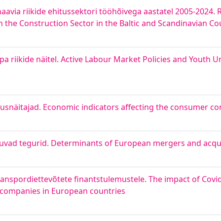
inaavia riikide ehitussektori tööhõivega aastatel 2005-2024.
 the Construction Sector in the Baltic and Scandinavian Co
oopa riikide näitel. Active Labour Market Policies and You
usnäitajad. Economic indicators affecting the consumer co
uvad tegurid. Determinants of European mergers and acqui
ranspordiettevõtete finantstulemustele. The impact of Covi
t companies in European countries