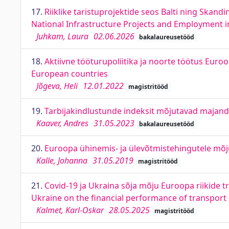
17.
Riiklike taristuprojektide seos Balti ning Skand
National Infrastructure Projects and Employment in
Juhkam, Laura
02.06.2026
bakalaureusetööd
18.
Aktiivne tööturupoliitika ja noorte töötus Eur
European countries
Jõgeva, Heli
12.01.2022
magistritööd
19.
Tarbijakindlustunde indeksit mõjutavad majand
Kaaver, Andres
31.05.2023
bakalaureusetööd
20.
Euroopa ühinemis- ja ülevõtmistehingutele mõj
Kalle, Johanna
31.05.2019
magistritööd
21.
Covid-19 ja Ukraina sõja mõju Euroopa riikide t
Ukraine on the financial performance of transpor
Kalmet, Karl-Oskar
28.05.2025
magistritööd