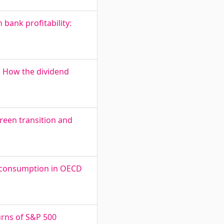
 bank profitability:
. How the dividend
reen transition and
d consumption in OECD
turns of S&P 500