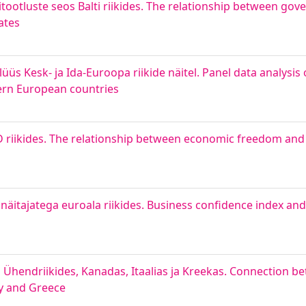
nditootluste seos Balti riikides. The relationship between go
ates
 Kesk- ja Ida-Euroopa riikide näitel. Panel data analysis o
ern European countries
riikides. The relationship between economic freedom and
snäitajatega euroala riikides. Business confidence index and 
Ühendriikides, Kanadas, Itaalias ja Kreekas. Connection b
ly and Greece