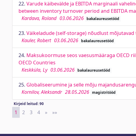
22.
Varude käibevälde ja EBITDA marginaali vaheline
between inventory turnover period and EBITDA mar
Kardava, Roland
03.06.2026
bakalaureusetööd
23.
Väikeladude (self-storage) nõudlust mõjutavad te
Kauler, Robert
03.06.2026
bakalaureusetööd
24.
Maksukoormuse seos vaesusmääraga OECD riikid
OECD Countries
Keskküla, Ly
03.06.2026
bakalaureusetööd
25.
Globaliseerumine ja selle mõju majandusarengu
Kornilov, Aleksandr
28.05.2026
magistritööd
Kirjeid leitud: 90
1
2
3
4
»
Next
»»
Last