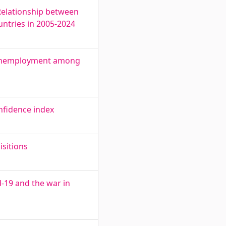
 Relationship between
untries in 2005-2024
th Unemployment among
nfidence index
sitions
d-19 and the war in