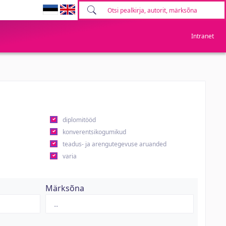
Intranet
diplomitööd
konverentsikogumikud
teadus- ja arengutegevuse aruanded
varia
Märksõna