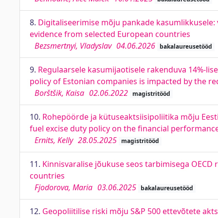
8.
Digitaliseerimise mõju pankade kasumlikkusele: val
evidence from selected European countries
Bezsmertnyi, Vladyslav
04.06.2026
bakalaureusetööd
9.
Regulaarsele kasumijaotisele rakenduva 14%-lise
policy of Estonian companies is impacted by the red
Borštšik, Kaisa
02.06.2022
magistritööd
10.
Rohepöörde ja kütuseaktsiisipoliitika mõju Eest
fuel excise duty policy on the financial performance
Ernits, Kelly
28.05.2025
magistritööd
11.
Kinnisvaralise jõukuse seos tarbimisega OECD r
countries
Fjodorova, Maria
03.06.2025
bakalaureusetööd
12.
Geopoliitilise riski mõju S&P 500 ettevõtete akts