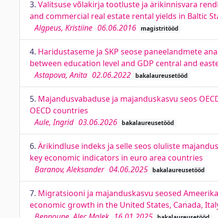
3.
Valitsuse võlakirja tootluste ja ärikinnisvara re
and commercial real estate rental yields in Baltic St
Algpeus, Kristiine
06.06.2016
magistritööd
4.
Haridustaseme ja SKP seose paneelandmete analüüs
between education level and GDP central and east
Astapova, Anita
02.06.2022
bakalaureusetööd
5.
Majandusvabaduse ja majanduskasvu seos OECD 
OECD countries
Aule, Ingrid
03.06.2026
bakalaureusetööd
6.
Ärikindluse indeks ja selle seos oluliste majandu
key economic indicators in euro area countries
Baranov, Aleksander
04.06.2025
bakalaureusetööd
7.
Migratsiooni ja majanduskasvu seosed Ameerika 
economic growth in the United States, Canada, Ita
Bennoune, Alec Malek
16.01.2025
bakalaureusetööd