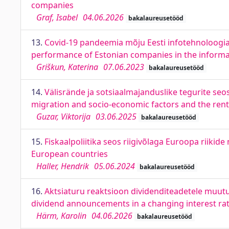
companies
Graf, Isabel
04.06.2026
bakalaureusetööd
13.
Covid-19 pandeemia mõju Eesti infotehnoloogia
performance of Estonian companies in the informa
Griškun, Katerina
07.06.2023
bakalaureusetööd
14.
Välisrände ja sotsiaalmajanduslike tegurite seo
migration and socio-economic factors and the rental
Guzar, Viktorija
03.06.2025
bakalaureusetööd
15.
Fiskaalpoliitika seos riigivõlaga Euroopa riikide
European countries
Haller, Hendrik
05.06.2024
bakalaureusetööd
16.
Aktsiaturu reaktsioon dividenditeadetele muutu
dividend announcements in a changing interest ra
Härm, Karolin
04.06.2026
bakalaureusetööd