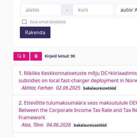
-
Kuva ainult täistekste
Rakenda
Kirjeid leitud: 90
1.
Riiklike Keskkonnatoetuste mõju DC+kiirlaadimis
subsidies on local fast-charger deployment in Nor
Akhtar, Farhan
02.06.2025
bakalaureusetööd
2.
Ettevõtte tulumaksumäära seos maksutulule OECD 
Between the Corporate Income Tax Rate and Tax Rev
Framework
Alas, Tõnn
04.06.2026
bakalaureusetööd