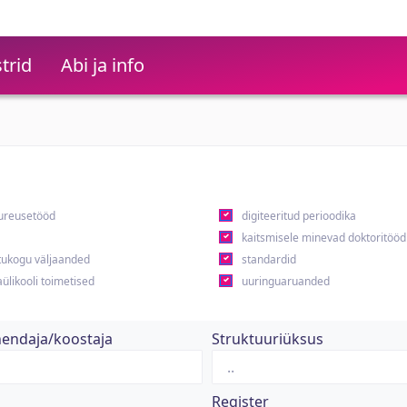
trid
Abi ja info
ureusetööd
digiteeritud perioodika
kaitsmisele minevad doktoritööd
ukogu väljaanded
standardid
ülikooli toimetised
uuringuaruanded
hendaja/koostaja
Struktuuriüksus
Register