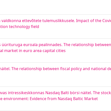
 valdkonna ettevõtete tulemuslikkusele. Impact of the Cov
tion technology field
s üürituruga euroala pealinnades. The relationship between
 market in euro area capital cities
 näitel. The relationship between fiscal policy and national 
vas intressikeskkonnas Nasdaq Balti börsi näitel. The stock
te environment: Evidence from Nasdaq Baltic Market