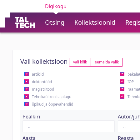
Digikogu
Otsing
Kollektsioonid
Regis
Vali kollektsioon
vali kõik
eemalda valik
artiklid
bakala
doktoritööd
IOP
magistritööd
raamat
Tehnikaülikooli ajalugu
Tehnika
õpikud ja õppevahendid
Pealkiri
Autor/ju
Aasta
Reasta