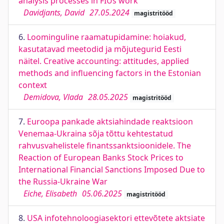
analysis processes in FIUs work
Davidjants, David
27.05.2024
magistritööd
6.
Loominguline raamatupidamine: hoiakud,
kasutatavad meetodid ja mõjutegurid Eesti
näitel. Creative accounting: attitudes, applied
methods and influencing factors in the Estonian
context
Demidova, Vlada
28.05.2025
magistritööd
7.
Euroopa pankade aktsiahindade reaktsioon
Venemaa-Ukraina sõja tõttu kehtestatud
rahvusvahelistele finantssanktsioonidele. The
Reaction of European Banks Stock Prices to
International Financial Sanctions Imposed Due to
the Russia-Ukraine War
Eiche, Elisabeth
05.06.2025
magistritööd
8.
USA infotehnoloogiasektori ettevõtete aktsiate