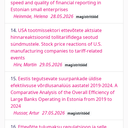
speed and quality of financial reporting in
Estonian small enterprises
Heinmäe, Helena
28.05.2026
magistritööd
14.
USA tootmissektori ettevõtete aktsiate
hinnareaktsioonid tollitariifidega seotud
sündmustele. Stock price reactions of U.S.
manufacturing companies to tariff-related
events
Hirv, Martin
29.05.2026
magistritööd
15.
Eestis tegutsevate suurpankade üldise
efektiivsuse võrdlusanalüüs aastatel 2019-2024. A
Comparative Analysis of the Overall Efficiency of
Large Banks Operating in Estonia from 2019 to
2024
Hussar, Artur
27.05.2026
magistritööd
16.
Ettevõtte tulumaksu regulatsioon ja selle